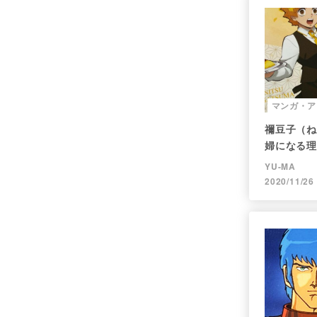
マンガ・ア
禰豆子（ね
婦になる理
ツチ】＜後
YU-MA
2020/11/26