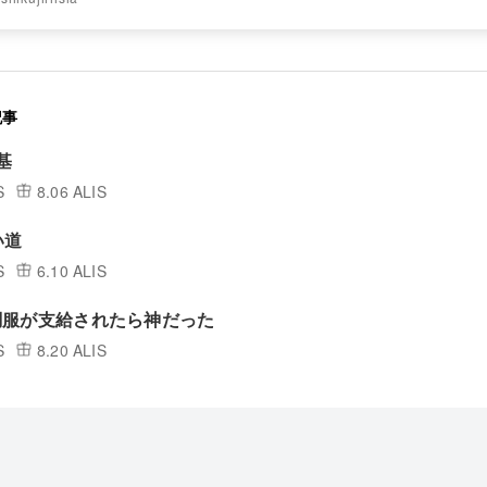
記事
基
S
8.06 ALIS
い道
S
6.10 ALIS
調服が支給されたら神だった
S
8.20 ALIS