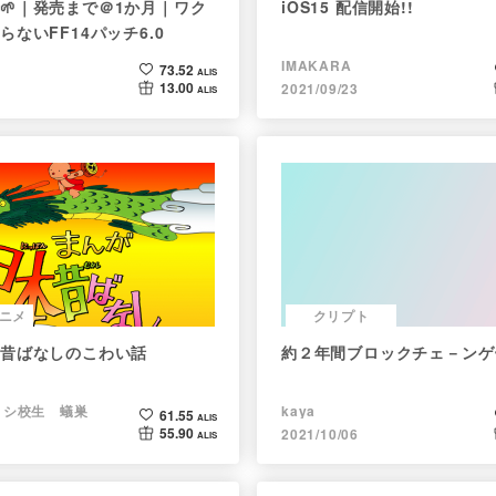
🌱｜発売まで＠1か月｜ワク
iOS15 配信開始!!
らないFF14パッチ6.0
IMAKARA
73.52
ALIS
13.00
2021/09/23
ALIS
ニメ
クリプト
昔ばなしのこわい話
約２年間ブロックチェ－ンゲ
ョシ校生 蟻巣
kaya
61.55
ALIS
55.90
2021/10/06
ALIS