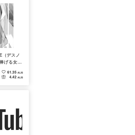
TE（デスノ
を捧げる女性
61.35
ALIS
4.42
ALIS