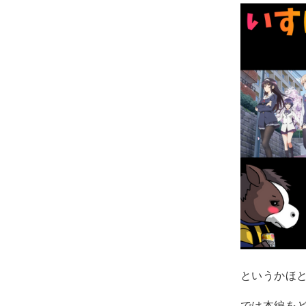
というかほ
では本編を