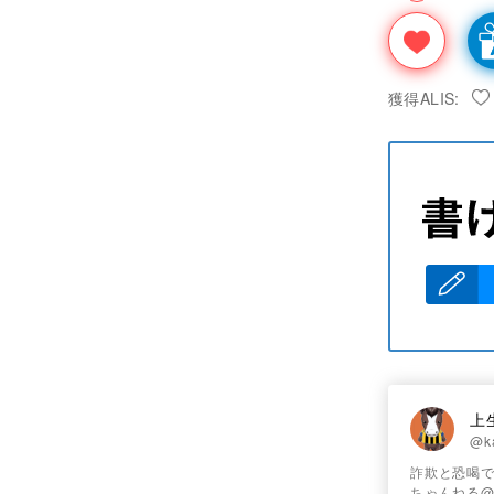
獲得ALIS:
上
@k
詐欺と恐喝で
ちゃんねる@shi