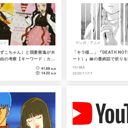
ニメ
マンガ・アニメ
ずこちゃん）と我妻善逸が夫
「キラ様…」『DEATH NO
由の考察【キーワード：カグ
ート）』📖の最終話で祈り
編＞
は誰なのか
YU-MA
41.68
ALIS
14.22
2020/11/17
ALIS