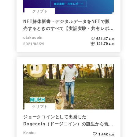
クリプト
NFT解体新書・デジタルデータをNFTで販
売するときのすべて【実証実験・共有レポー
ト】
otakucoin
681.47
ALIS
121.79
2021/03/29
ALIS
クリプト
ジョークコインとして出発した
Dogecoin（ドージコイン）の誕生から現在
まで。注目される非証券性🐶
Konbu
1.44k
ALIS