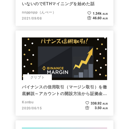
いないのでETHマイニングを始めた話
nnppnpp（んぺー）
1.34k
ALIS
46.60
2021/09/08
ALIS
クリプト
バイナンスの信用取引（マージン取引）を徹
底解説～アカウントの開設方法から証拠金計
算例まで～
Konbu
338.92
ALIS
3.50
2020/06/15
ALIS