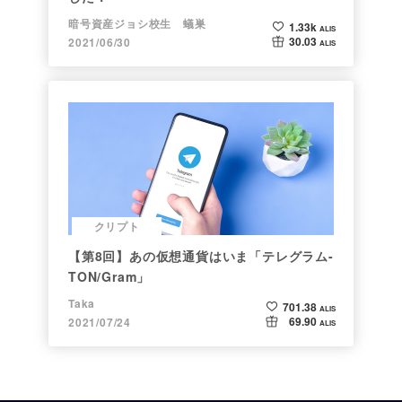
暗号資産ジョシ校生 蟻巣
1.33k
ALIS
30.03
2021/06/30
ALIS
クリプト
【第8回】あの仮想通貨はいま「テレグラム-
TON/Gram」
Taka
701.38
ALIS
69.90
2021/07/24
ALIS