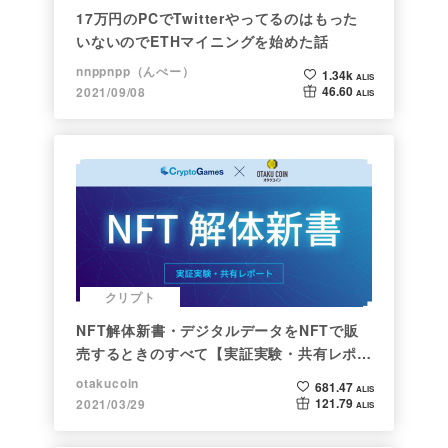
17万円のPCでTwitterやってるのはもった
いないのでETHマイニングを始めた話
nnppnpp（んぺー）
1.34k
ALIS
46.60
2021/09/08
ALIS
クリプト
NFT解体新書・デジタルデータをNFTで販
売するときのすべて【実証実験・共有レポー
ト】
otakucoin
681.47
ALIS
121.79
2021/03/29
ALIS