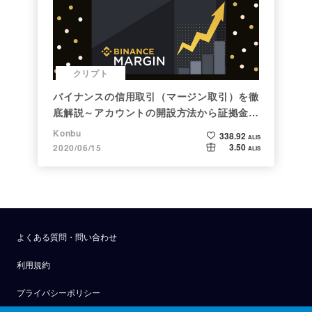
クリプト
バイナンスの信用取引（マージン取引）を徹
底解説～アカウントの開設方法から証拠金計
算例まで～
Konbu
338.92
ALIS
3.50
2020/06/15
ALIS
よくある質問・問い合わせ
利用規約
プライバシーポリシー