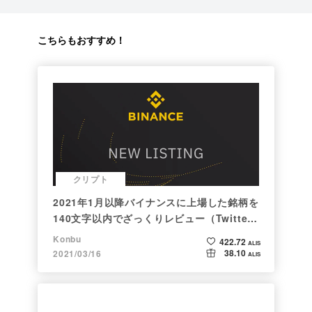
こちらもおすすめ！
クリプト
2021年1月以降バイナンスに上場した銘柄を
140文字以内でざっくりレビュー（Twitter
向け情報まとめ）
Konbu
422.72
ALIS
38.10
2021/03/16
ALIS