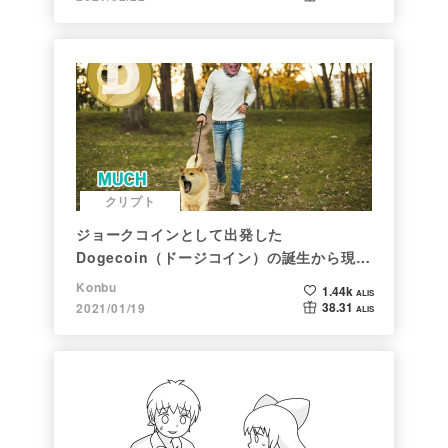
クリプト
ジョークコインとして出発した
Dogecoin（ドージコイン）の誕生から現在
まで。注目される非証券性🐶
Konbu
1.44k
ALIS
38.31
2021/01/19
ALIS