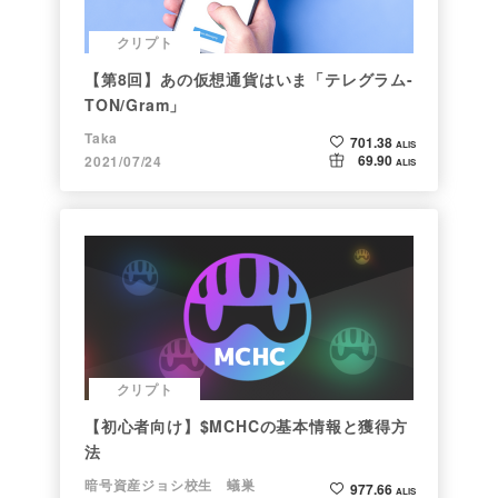
クリプト
【第8回】あの仮想通貨はいま「テレグラム-
TON/Gram」
Taka
701.38
ALIS
69.90
2021/07/24
ALIS
クリプト
【初心者向け】$MCHCの基本情報と獲得方
法
暗号資産ジョシ校生 蟻巣
977.66
ALIS