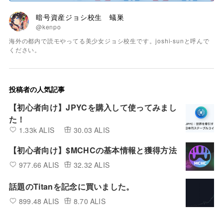
暗号資産ジョシ校生 蟻巣
@kenpo
海外の都内で読モやってる美少女ジョシ校生です。joshi-sunと呼んで
ください。
投稿者の人気記事
【初心者向け】JPYCを購入して使ってみまし
た！
1.33k ALIS
30.03 ALIS
【初心者向け】$MCHCの基本情報と獲得方法
977.66 ALIS
32.32 ALIS
話題のTitanを記念に買いました。
899.48 ALIS
8.70 ALIS