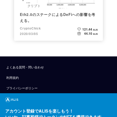
クリプト
Eth2.0のステークによるDeFiへの影響を考
える。
CryptoChick
121.44
ALIS
44.10
2020/03/05
ALIS
よくある質問・問い合わせ
利用規約
プライバシーポリシー
公式アナウンス
技術ブログ
アカウント登録でALISを楽しもう！
いいね、記事投稿でトークンやNFTを獲得できます