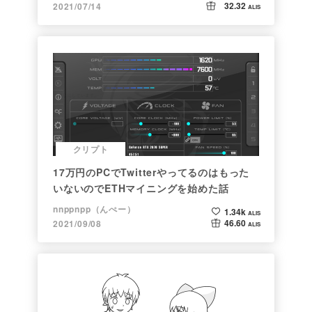
32.32
2021/07/14
ALIS
クリプト
17万円のPCでTwitterやってるのはもった
いないのでETHマイニングを始めた話
nnppnpp（んぺー）
1.34k
ALIS
46.60
2021/09/08
ALIS