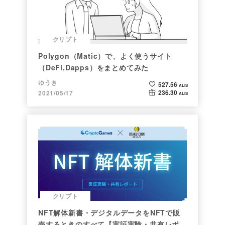
クリプト
Polygon（Matic）で、よく使うサイト
（DeFi,Dapps）をまとめてみた
ゆうき
527.56
ALIS
236.30
2021/05/17
ALIS
クリプト
NFT解体新書・デジタルデータをNFTで販
売するときのすべて【実証実験・共有レポー