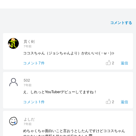
コメントする
貫く剣
7年前
ココスちゃん（ジョシちゃんより）かわいい∈(・ω・)∋
2
コメント7件
返信
502
7年前
え、しれっとYouTuberデビューしてますね！
2
コメント1件
返信
よしだ
7年前
めちゃくちゃ面白いこと言おうとしたんですけどココスちゃん
のかわいさに度肝を抜かれて忘れました😇