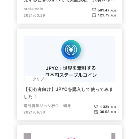
ト】
otakucoin
681.47
ALIS
121.79
2021/03/29
ALIS
クリプト
【初心者向け】JPYCを購入して使ってみま
した！
暗号資産ジョシ校生 蟻巣
1.33k
ALIS
30.03
2021/06/30
ALIS