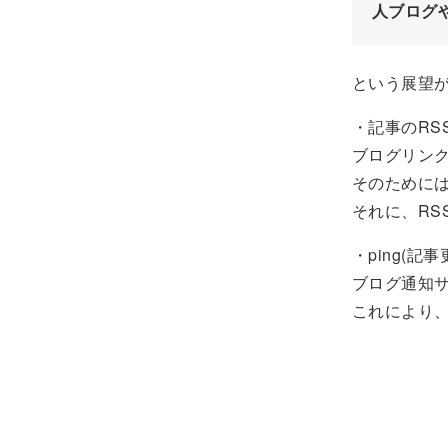
人ブログや
という展望
・記事のRS
ブログリンク
そのために
それに、RS
・ping(記
ブログ通知サ
これにより、