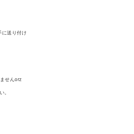
手に送り付け
せんorz
さい。