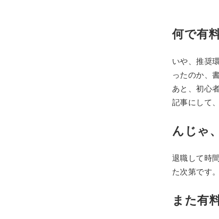
何で有
いや、推奨
ったのか、
あと、初心
記事にして
んじゃ
退職して時
た次第です
また有