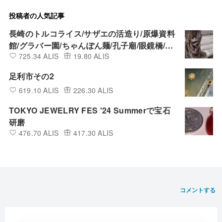
投稿者の人気記事
長崎のトルコライス/サザエの活造り/原爆資料
館/グラバー園/ちゃんぽん麺/孔子廟/眼鏡橋/吉
725.34 ALIS
19.80 ALIS
宗茶碗蒸し/ヒラマサ藁焼と地酒/豚角煮まんじ
ゅう
足利市その2
619.10 ALIS
226.30 ALIS
TOKYO JEWELRY FES '24 Summerで宝石
研磨
476.70 ALIS
417.30 ALIS
コメントする