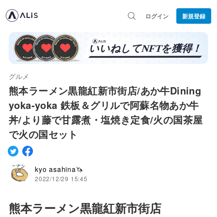
ログイン
新規登録
グルメ
熊本ラーメン黒龍紅新市街店/あか牛Dining
yoka-yoka 鉄板＆グリルで阿蘇名物あか牛
丼/より藤で甘露煮・塩焼き定食/火の国茶屋
で火の国セット
kyo asahina🦄
2022/12/29 15:45
熊本ラーメン黒龍紅新市街店