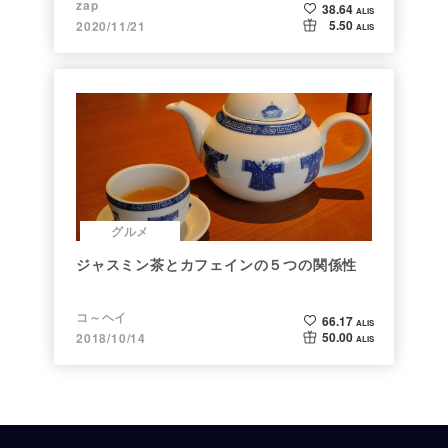
zap
38.64
ALIS
5.50
2020/11/21
ALIS
グルメ
ジャスミン茶とカフェインの５つの関係性
コ～ヘイ
66.17
ALIS
50.00
2018/10/14
ALIS