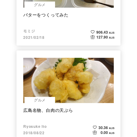
グルメ
バターをつくってみた
モミジ
906.43
ALIS
127.90
2021/02/18
ALIS
グルメ
広島名物、白肉の天ぷら
Ryosuke Ito
30.36
ALIS
0.00
2018/08/22
ALIS