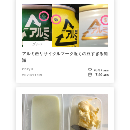
グルメ
アルミ缶リサイクルマーク近くの豆すぎる知
識
enzyu
78.37
ALIS
7.20
2020/11/09
ALIS