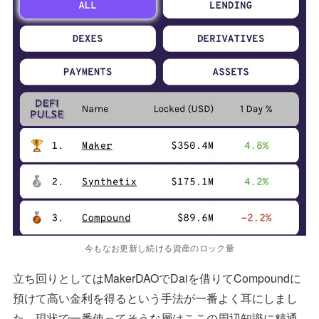
今もなお更新し続ける資産のロック量
立ち回りとしてはMakerDAOでDaiを借りてCompoundに
預けて高い金利を得るという手法が一番よく耳にしまし
た。現状で一番使ってそうな層はここの周辺知識に精通