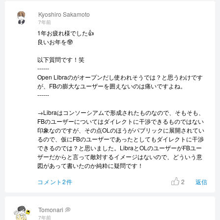
Kyoshiro Sakamoto
7年前
1年お疲れ様でした👍
良いお年を🤓
以下質問です！笑
------
Open Libraのがオープンだし使われそうでは？と思うわけです
が、FBの膨大なユーザーを囲えないのは痛いですよね。
------
→Libraはコンソーシアムで形成されたものなので、そもそも、
FBのユーザーについてはダイレクトに干渉できるものではない
印象なのですが、その点OLのほうがパブリックに展開されてい
るので、仮にFBのユーザーであったとしてもダイレクトに干渉
できるのでは？と思いました。LibraとOLのユーザーがFBユー
ザーだからと言って敵対するイメージはないので、どういう意
図があって書いたのか純粋に疑問です！
2
コメント2件
返信
Tomonari 💭
7年前