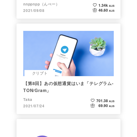
nnppnpp（んぺー）
1.34k
ALIS
46.60
2021/09/08
ALIS
クリプト
【第8回】あの仮想通貨はいま「テレグラム-
TON/Gram」
Taka
701.38
ALIS
69.90
2021/07/24
ALIS