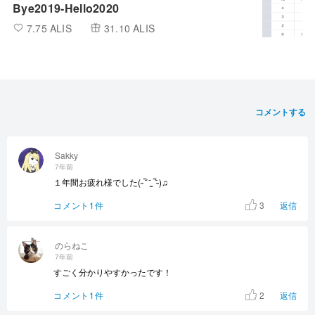
Bye2019-Hello2020
7.75 ALIS
31.10 ALIS
コメントする
Sakky
7年前
１年間お疲れ様でした(˶‾᷄ ⁻̫ ‾᷅˵)♫
3
コメント1件
返信
のらねこ
7年前
すごく分かりやすかったです！
2
コメント1件
返信