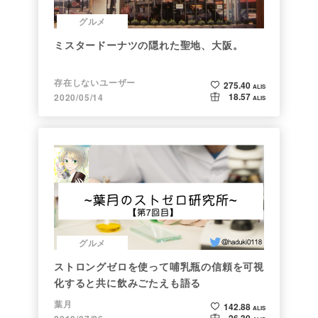
グルメ
ミスタードーナツの隠れた聖地、大阪。
存在しないユーザー
275.40
ALIS
18.57
2020/05/14
ALIS
グルメ
ストロングゼロを使って哺乳瓶の信頼を可視
化すると共に飲みごたえも語る
葉月
142.88
ALIS
26.30