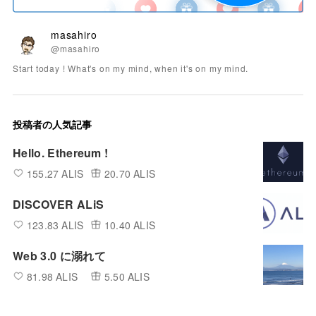
masahiro
@masahiro
Start today ! What's on my mind, when it's on my mind.
投稿者の人気記事
Hello. Ethereum !
155.27 ALIS
20.70 ALIS
DISCOVER ALiS
123.83 ALIS
10.40 ALIS
Web 3.0 に溺れて
81.98 ALIS
5.50 ALIS