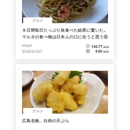
グルメ
８日間毎日たっぷり魚食べた結果に驚いた。
マルタの食べ物は日本人の口に合うと思う⑥
shum
146.77
ALIS
9.60
2020/01/27
ALIS
グルメ
広島名物、白肉の天ぷら