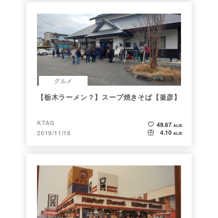
グルメ
【栃木ラーメン？】スープ焼きそば【釜彦】
KTAG
49.67
ALIS
4.10
2019/11/16
ALIS