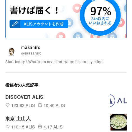
masahiro
@masahiro
Start today ! What's on my mind, when it's on my mind.
投稿者の人気記事
DISCOVER ALiS
123.83 ALIS
10.40 ALIS
東京 土山人
116.15 ALIS
4.17 ALIS