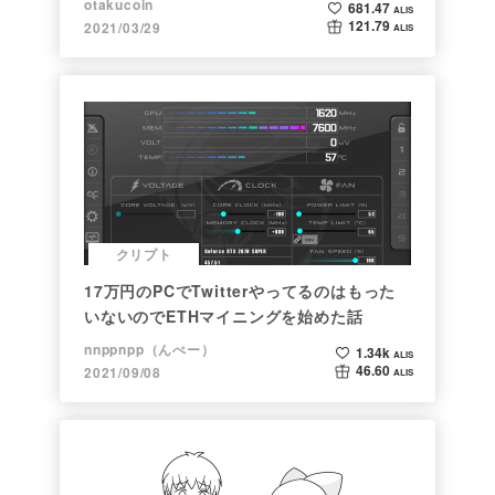
otakucoin
681.47
ALIS
121.79
2021/03/29
ALIS
クリプト
17万円のPCでTwitterやってるのはもった
いないのでETHマイニングを始めた話
nnppnpp（んぺー）
1.34k
ALIS
46.60
2021/09/08
ALIS