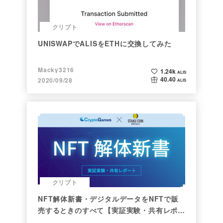
クリプト
UNISWAPでALISをETHに交換してみた
Macky3216
1.24k
ALIS
40.40
2020/09/28
ALIS
クリプト
NFT解体新書・デジタルデータをNFTで販
売するときのすべて【実証実験・共有レポー
ト】