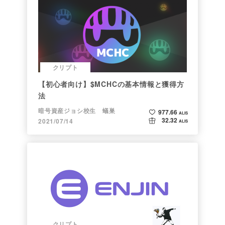
クリプト
【初心者向け】$MCHCの基本情報と獲得方
法
暗号資産ジョシ校生 蟻巣
977.66
ALIS
32.32
2021/07/14
ALIS
クリプト