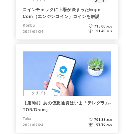
コインチェックに上場が決まったEnjin
Coin（エンジンコイン）コインを解説
Konbu
715.08
ALIS
21.49
2021/01/24
ALIS
クリプト
【第8回】あの仮想通貨はいま「テレグラム-
TON/Gram」
Taka
701.38
ALIS
69.90
2021/07/24
ALIS