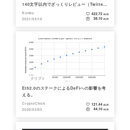
140文字以内でざっくりレビュー（Twitter
向け情報まとめ）
Konbu
422.72
ALIS
38.10
2021/03/16
ALIS
クリプト
Eth2.0のステークによるDeFiへの影響を考
える。
CryptoChick
121.44
ALIS
44.10
2020/03/05
ALIS