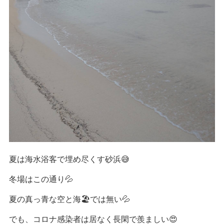
夏は海水浴客で埋め尽くす砂浜😅
冬場はこの通り💦
夏の真っ青な空と海🏖では無い💦
でも、コロナ感染者は居なく長閑で羨ましい😍