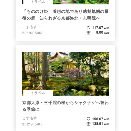
トラベル
「もののけ姫」着想の地であり魑魅魍魎の最
後の砦 知られざる京都洛北・志明院へ
こすもす
117.07
ALIS
8.00
2019/05/08
ALIS
トラベル
京都大原・三千院の桜からシャクナゲへ替わ
る季節に
こすもす
156.67
ALIS
138.61
2021/05/05
ALIS