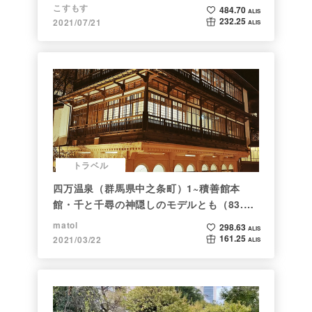
こすもす
484.70
ALIS
232.25
2021/07/21
ALIS
トラベル
四万温泉（群馬県中之条町）1~積善館本
館・千と千尋の神隠しのモデルとも（83.と
らべるショット）
matol
298.63
ALIS
161.25
2021/03/22
ALIS