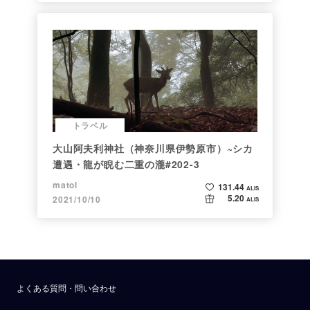
トラベル
大山阿夫利神社（神奈川県伊勢原市）~シカ
遭遇・龍が睨む二重の瀧#202-3
matol
131.44
ALIS
5.20
2021/10/10
ALIS
よくある質問・問い合わせ