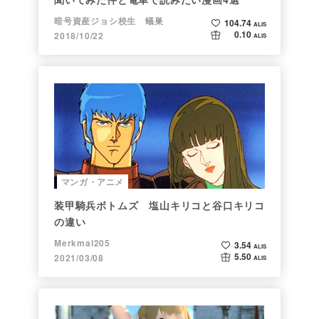
暗号資産ジョシ校生 蟻巣
104.74
ALIS
0.10
2018/10/22
ALIS
マンガ・アニメ
装甲騎兵ボトムズ 塩山キリコと谷口キリコ
の違い
Merkmal205
3.54
ALIS
5.50
2021/03/08
ALIS