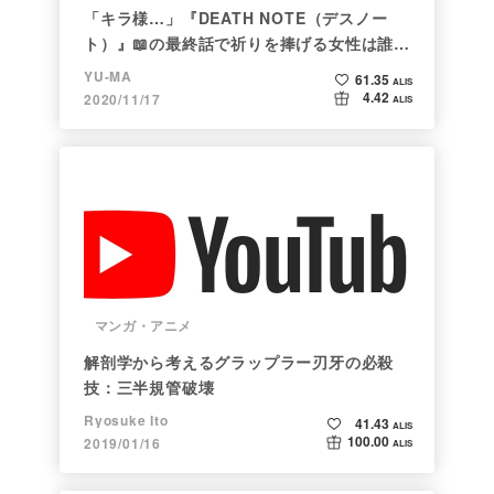
「キラ様…」『DEATH NOTE（デスノー
ト）』📖の最終話で祈りを捧げる女性は誰な
のか
YU-MA
61.35
ALIS
4.42
2020/11/17
ALIS
マンガ・アニメ
解剖学から考えるグラップラー刃牙の必殺
技：三半規管破壊
Ryosuke Ito
41.43
ALIS
100.00
2019/01/16
ALIS