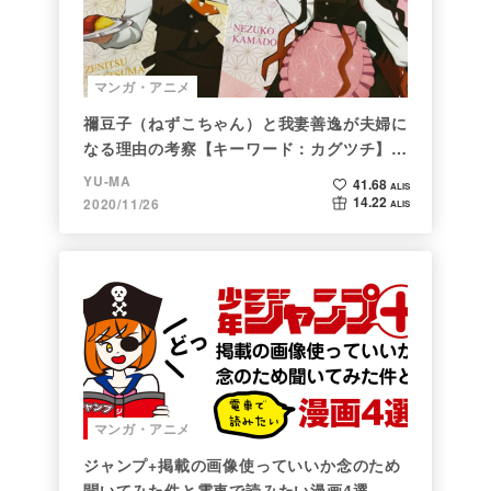
マンガ・アニメ
禰豆子（ねずこちゃん）と我妻善逸が夫婦に
なる理由の考察【キーワード：カグツチ】＜
後編＞
YU-MA
41.68
ALIS
14.22
2020/11/26
ALIS
マンガ・アニメ
ジャンプ+掲載の画像使っていいか念のため
聞いてみた件と電車で読みたい漫画4選