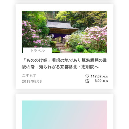
トラベル
「もののけ姫」着想の地であり魑魅魍魎の最
後の砦 知られざる京都洛北・志明院へ
こすもす
117.07
ALIS
8.00
2019/05/08
ALIS