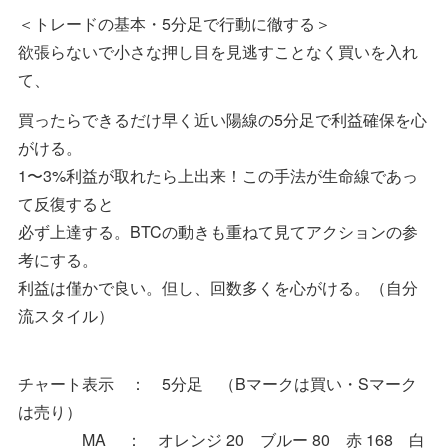
＜トレードの基本・5分足で行動に徹する＞
欲張らないで小さな押し目を見逃すことなく買いを入れ
て、
買ったらできるだけ早く近い陽線の5分足で利益確保を心
がける。
1〜3%利益が取れたら上出来！この手法が生命線であっ
て反復すると
必ず上達する。BTCの動きも重ねて見てアクションの参
考にする。
利益は僅かで良い。但し、回数多くを心がける。（自分
流スタイル）
チャート表示 ： 5分足 （Bマークは買い・Sマーク
は売り）
MA ： オレンジ 20 ブルー 80 赤 168 白