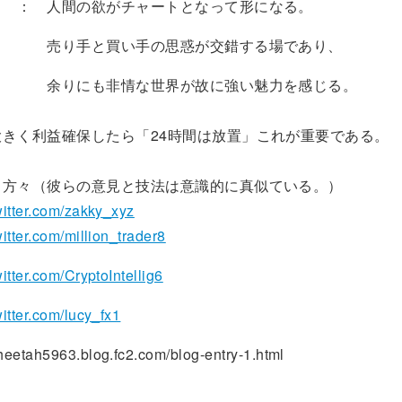
： 人間の欲がチャートとなって形になる。
買い手の思惑が交錯する場であり、
非情な世界が故に強い魅力を感じる。
く利益確保したら「24時間は放置」これが重要である。
々（彼らの意見と技法は意識的に真似ている。）
twitter.com/zakky_xyz
twitter.com/million_trader8
witter.com/CryptoIntellig6
twitter.com/lucy_fx1
etah5963.blog.fc2.com/blog-entry-1.html