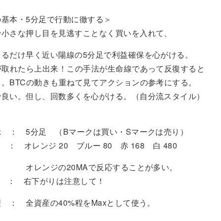
の基本・5分足で行動に徹する＞
で小さな押し目を見逃すことなく買いを入れて、
きるだけ早く近い陽線の5分足で利益確保を心がける。
が取れたら上出来！この手法が生命線であって反復すると
。BTCの動きも重ねて見てアクションの参考にする。
で良い。但し、回数多くを心がける。（自分流スタイル）
 ： 5分足 （Bマークは買い・Sマークは売り）
レンジ 20 ブルー 80 赤 168 白 480
の20MAで反応することが多い。
： 右下がりは注意して！
： 全資産の40%程をMaxとして使う。