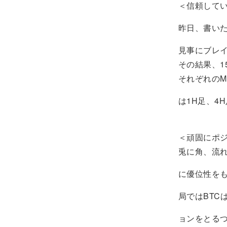
＜信頼してい
昨日、書いた
見事にブレ
その結果、1
それぞれのM
は1H足、4
＜頑固にポ
兎に角、流れ
に優位性を
局ではBT
ョンをとる