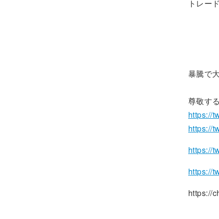
トレード 
売り手と
余りにも
暴騰で大き
尊敬する方
https://
https://
https://t
https://
https://che