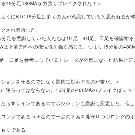
る15分足480MAが力強くブレイクされた！＞
ようにBTC15分足は多くの人が意識していると思われるが
イクされ暴落した。
5分足を意識していた人たちは1H足、4H足、日足を確認する
Aは下落方向への優位性を強く感じる。つまり15分足の480M
H足、日足を参考にしているトレーダが弱気になった結果と言
ジションを守るのではなく柔軟に対応するのが吉だ。＞
に逆らってはならない。15分足の480MAのブレイクはショ
もたらすサインであるのでポジションも意識も変更した。但し
Cはロングであるべきなので一定の下落を見守りつつロングの
つもりである。