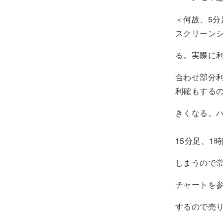
＜何故、5
スクリーン
る。実際に
合わせ部分
利確もする
きくなる。
15分足、1
しまうので常
チャートを参
するので売り