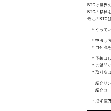
BTCは世
BTCの指標
最近のBTC
＊やってい
＊技法も考
＊自分流を
＊予想はし
＊ご質問が
＊取引所はB
紹介リ
紹介コード
＊必ず億万