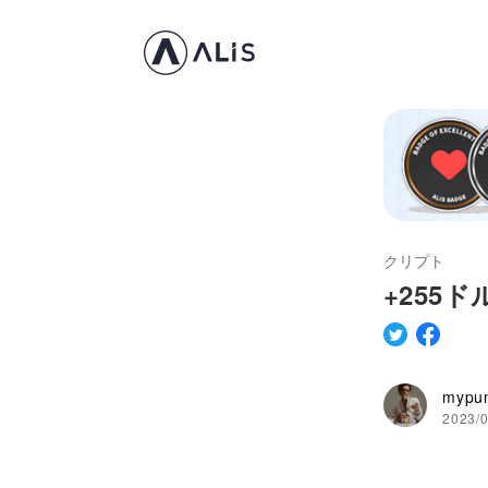
クリプト
+255
mypu
2023/0