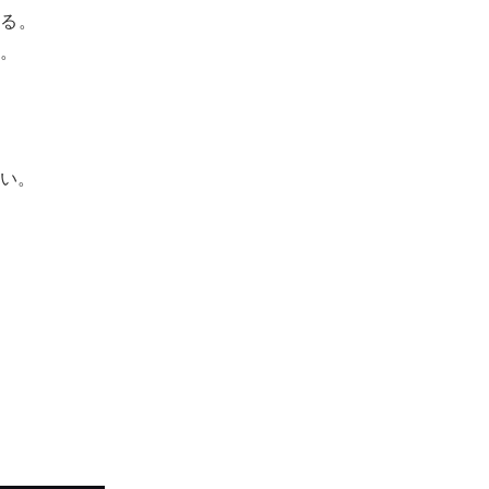
ける。
い。
い。