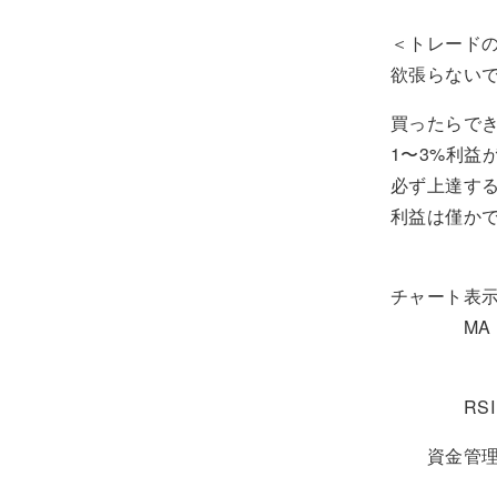
＜トレード
欲張らない
買ったらで
1〜3%利益
必ず上達する
利益は僅か
チャート表示
MA ： オ
オレンジ
RSI 
資金管理 