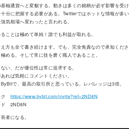
界の基軸通貨へと変貌する。動きは多くの銘柄が必ず影響を受
を十分に把握する必要がある。Twitterではホットな情報が多
は強気相場へ変わったと言われる。
ることは極めて単純！誰でも利益が取れる。
え方も全て書き続けます。でも、完全免責なので承知くださ
極める。そして常に技を磨く職人であること。
ない、だが優位性は常に追求する。
あれば気軽にコメントください。
yBitで、最高の取引所と思っている。レバレッジは3倍。
ンク
https://www.bybit.com/invite?ref=2ND8N
 2ND8N
長者になる。