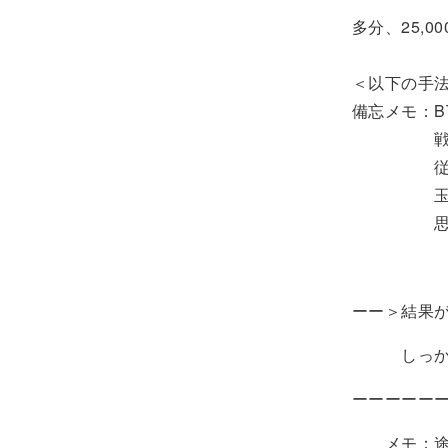
多分、25,
＜以下の手
備忘メモ：B
戦うのは
従って3種
玉を太ら
思うよう
ーー＞結果
しっかり検
ーーーーー
メモ：途中