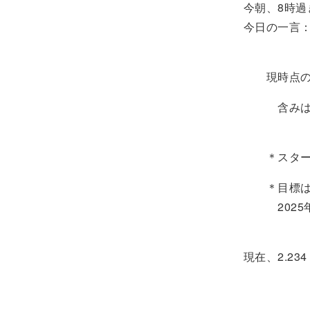
今朝、8時過
今日の一言
現時点の資産
含みは -
＊スタート時
＊目標は78
2025年末
現在、2.2