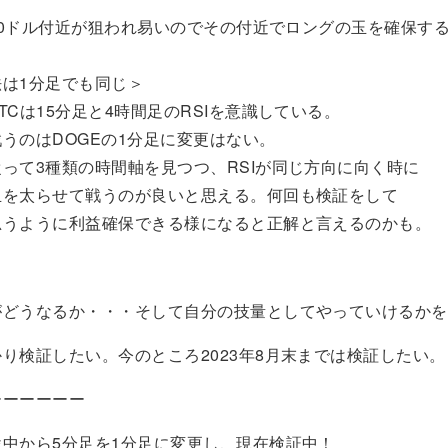
000ドル付近が狙われ易いのでその付近でロングの玉を確保す
法は1分足でも同じ＞
TCは15分足と4時間足のRSIを意識している。
DOGEの1分足に変更はない。
類の時間軸を見つつ、RSIが同じ方向に向く時に
せて戦うのが良いと思える。何回も検証をして
に利益確保できる様になると正解と言えるのかも。
がどうなるか・・・そして自分の技量としてやっていけるかを
証したい。今のところ2023年8月末までは検証したい。
ーーーーーー
から5分足を1分足に変更し、現在検証中！