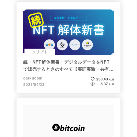
クリプト
続・NFT解体新書・デジタルデータをNFT
で販売するときのすべて【実証実験・共有レ
ポート】
otakucoin
230.43
ALIS
6.37
2021/04/23
ALIS