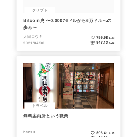
クリプト
Bitcoin史 〜0.00076ドルから6万ドルへの
歩み〜
大田コウキ
799.98
ALIS
947.13
2021/04/06
ALIS
トラベル
無料案内所という職業
bansu
596.41
ALIS