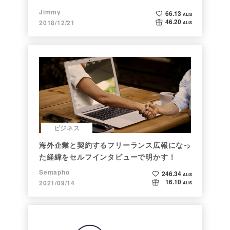
Jimmy
66.13
ALIS
46.20
2018/12/21
ALIS
ビジネス
海外企業と契約するフリーランス広報になっ
た経緯をセルフインタビューで明かす！
Semapho
246.34
ALIS
16.10
2021/09/14
ALIS