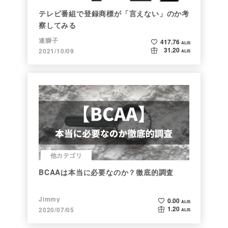
テレビ番組で登録商標が「言えない」のか考
察してみる
連獅子
417.76
ALIS
31.20
2021/10/09
ALIS
他カテゴリ
BCAAは本当に必要なのか？徹底的調査
Jimmy
0.00
ALIS
1.20
2020/07/05
ALIS