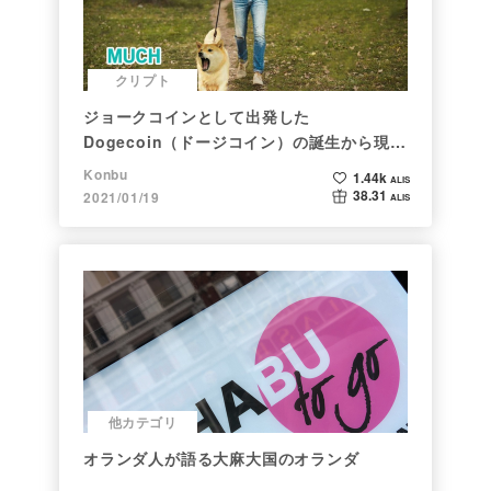
クリプト
ジョークコインとして出発した
Dogecoin（ドージコイン）の誕生から現在
まで。注目される非証券性🐶
Konbu
1.44k
ALIS
38.31
2021/01/19
ALIS
他カテゴリ
オランダ人が語る大麻大国のオランダ