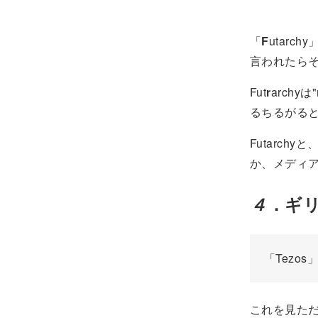
「
F
utarch
言われたら
Fut
r
arch
るちるがる
Futarch
か、メディ
４
．ギ
「Tez
これを見た