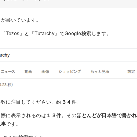
とが書いています。
Tezos」と「Tutarchy」でGoogle検索します。
件数に注目してください。約
３４
件。
実際に表示されるのは
１３
件。その
ほとんどが日本語で書かれ
記事
です。