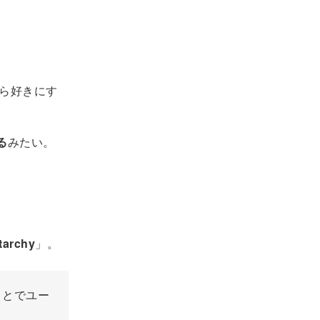
から好きにす
る
みたい。
tarchy
」。
ことでユー