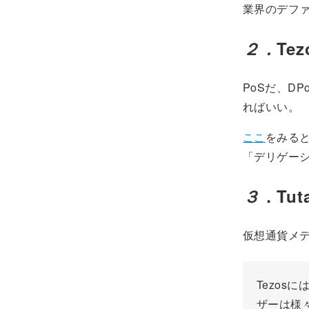
業界のデフ
２．
Te
PoSだ、D
ればいい。
ここ
をみる
「デリゲー
３
．Tu
仮想通貨メデ
Tezosに
ザーは様