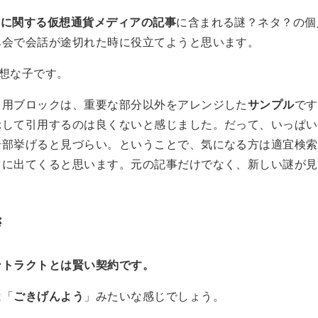
osに関する仮想通貨メディアの記事
に含まれる謎？ネタ？の個
み会で会話が途切れた時に役立てようと思います。
可哀想な子です。
引用ブロックは、重要な部分以外をアレンジした
サンプル
です
示して引用するのは良くないと感じました。だって、いっぱい
全部挙げると見づらい。ということで、気になる方は適宜検索
ぐに出てくると思います。元の記事だけでなく、新しい謎が見
。
拶
ントラクトとは賢い契約です。
は「
ごきげんよう
」みたいな感じでしょう。