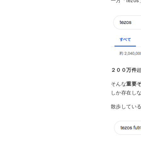
一方「tez
２００万件
そんな
重要
しか存在し
散歩してい