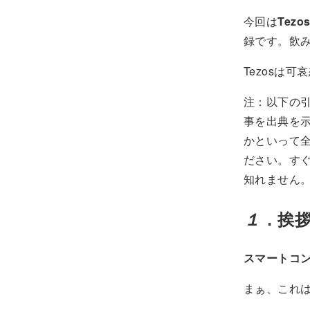
今回は
Tez
録です。飲
Tezosは
注：以下の
事を出典を
かといって
ださい。す
知れません
１
．挨
スマートコ
まぁ、これ