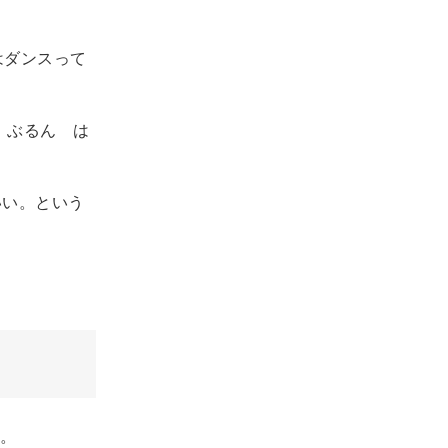
はダンスって
ん ぶるん は
ないい。という
。