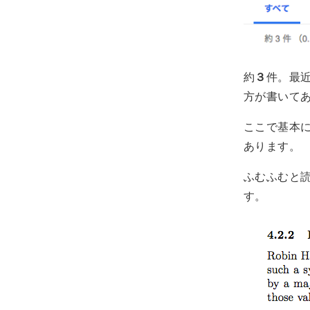
約
３
件。最
方が書いて
ここで基本に
あります。
ふむふむと読
す。