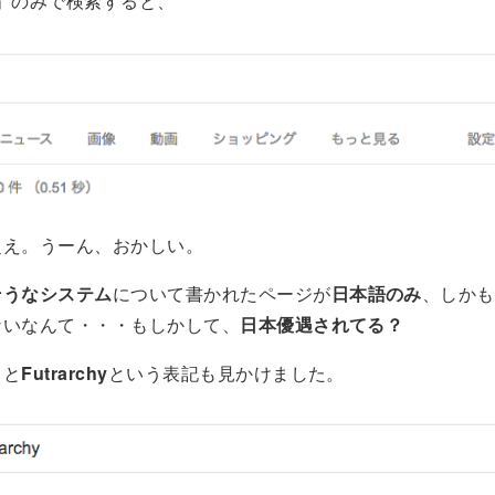
os」のみで検索すると、
超え。うーん、おかしい。
そうなシステム
について書かれたページが
日本語のみ
、しかも
ないなんて・・・もしかして、
日本優遇されてる？
ると
Futrarchy
という表記も見かけました。