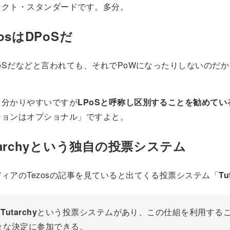
ァクト・スタンダードです。多分。
zosはDPoSだ
PoSだなどと言われても、それでPoWになったりしないのだ
と分かりやすいですが
LPoSと呼称し区別することを勧めてい
ションはオプショナル」ですよと。
tarchyという独自の投票システム
ィアのTezosの記事を見ていると出てくる投票システム「
Tu
は
Tutarchy
という投票システムがあり、この仕組を利用する
々な決定に参加できる。