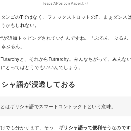
TezosのPosition Paperより
y」タンゴの
T
ではなく、フォックストロットの
F
。まぁダンス
そうかもしれない。
yは"r"が追加トッピングされていたんですね。「ぶるん ぶる
とるぶるん」
yと、Tutarchyと、それからFutrarchy。みんなちがって、みん
アにとってはどうでもいいんでしょう。
リシャ語が浸透しておる
os」とはギリシャ語でスマートコントラクトという意味。
だけでも分かります。そう、
ギリシャ語って便利そう
なのです