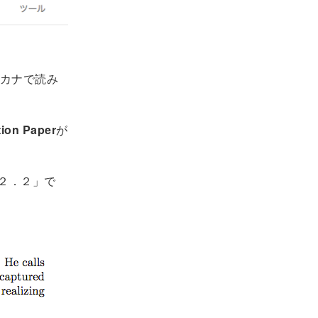
カナで読み
tion Paper
が
．２．２」で