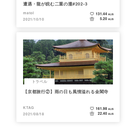
遭遇・龍が睨む二重の瀧#202-3
matol
131.44
ALIS
5.20
2021/10/10
ALIS
トラベル
【京都旅行②】雨の日も風情溢れる金閣寺
KTAG
161.98
ALIS
22.40
2021/08/18
ALIS