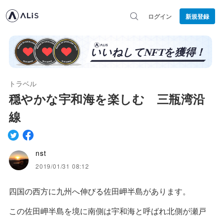
ログイン
新規登録
トラベル
穏やかな宇和海を楽しむ 三瓶湾沿
線
nst
2019/01/31 08:12
四国の西方に九州へ伸びる佐田岬半島があります。
この佐田岬半島を境に南側は宇和海と呼ばれ北側が瀬戸