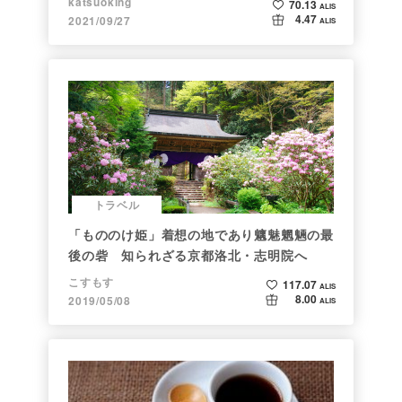
katsuoking
70.13
ALIS
4.47
2021/09/27
ALIS
トラベル
「もののけ姫」着想の地であり魑魅魍魎の最
後の砦 知られざる京都洛北・志明院へ
こすもす
117.07
ALIS
8.00
2019/05/08
ALIS