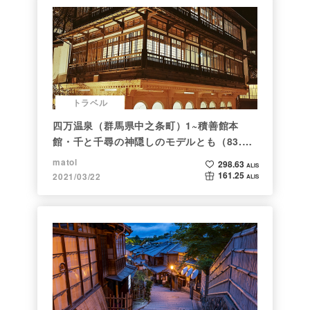
トラベル
四万温泉（群馬県中之条町）1~積善館本
館・千と千尋の神隠しのモデルとも（83.と
らべるショット）
matol
298.63
ALIS
161.25
2021/03/22
ALIS