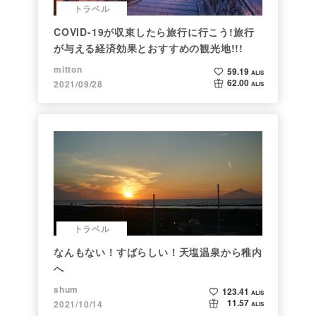
トラベル
COVID-19が収束したら旅行に行こう!旅行
が与える経済効果とおすすめの観光地!!!
mitton
59.19
ALIS
62.00
2021/09/28
ALIS
トラベル
なんもない！すばらしい！天塩温泉から稚内
へ
shum
123.41
ALIS
11.57
2021/10/14
ALIS