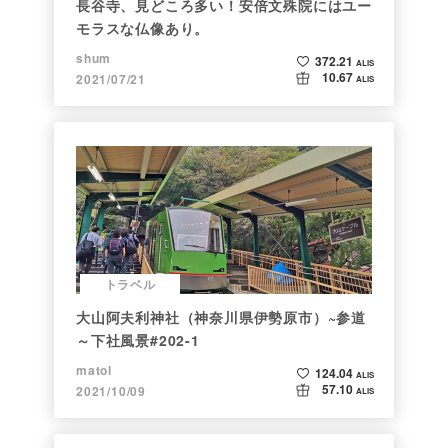
長谷寺、見どころ多い！安倍文殊院にはユー
モラスな仏像あり。
shum
372.21
ALIS
10.67
2021/07/21
ALIS
トラベル
大山阿夫利神社（神奈川県伊勢原市）~参道
～下社風景#202-1
matol
124.04
ALIS
57.10
2021/10/09
ALIS