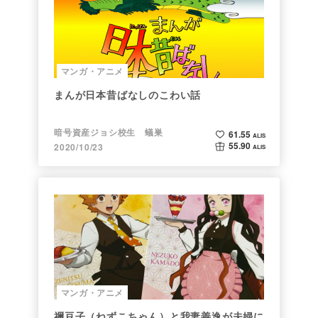
マンガ・アニメ
まんが日本昔ばなしのこわい話
暗号資産ジョシ校生 蟻巣
61.55
ALIS
55.90
2020/10/23
ALIS
マンガ・アニメ
禰豆子（ねずこちゃん）と我妻善逸が夫婦に