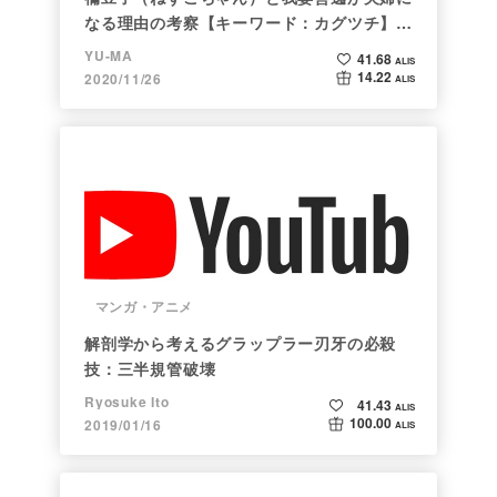
なる理由の考察【キーワード：カグツチ】＜
後編＞
YU-MA
41.68
ALIS
14.22
2020/11/26
ALIS
マンガ・アニメ
解剖学から考えるグラップラー刃牙の必殺
技：三半規管破壊
Ryosuke Ito
41.43
ALIS
100.00
2019/01/16
ALIS