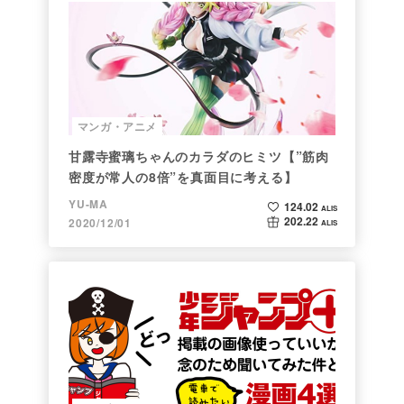
マンガ・アニメ
甘露寺蜜璃ちゃんのカラダのヒミツ【”筋肉
密度が常人の8倍”を真面目に考える】
YU-MA
124.02
ALIS
202.22
2020/12/01
ALIS