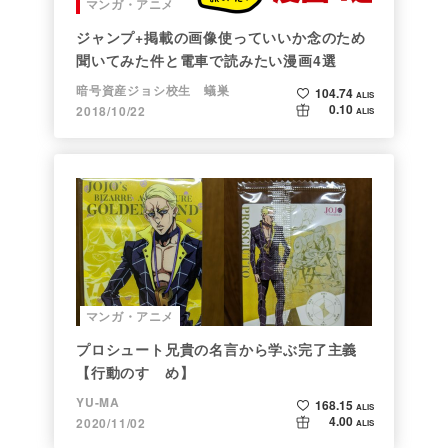
マンガ・アニメ
ジャンプ+掲載の画像使っていいか念のため
聞いてみた件と電車で読みたい漫画4選
暗号資産ジョシ校生 蟻巣
104.74
ALIS
0.10
2018/10/22
ALIS
マンガ・アニメ
プロシュート兄貴の名言から学ぶ完了主義
【行動のすゝめ】
YU-MA
168.15
ALIS
4.00
2020/11/02
ALIS