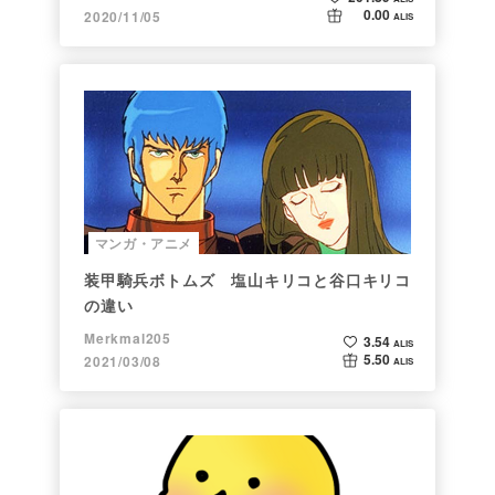
0.00
2020/11/05
ALIS
マンガ・アニメ
装甲騎兵ボトムズ 塩山キリコと谷口キリコ
の違い
Merkmal205
3.54
ALIS
5.50
2021/03/08
ALIS