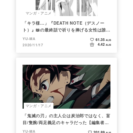
マンガ・アニメ
「キラ様…」『DEATH NOTE（デスノー
ト）』📖の最終話で祈りを捧げる女性は誰な
のか
YU-MA
61.35
ALIS
4.42
2020/11/17
ALIS
マンガ・アニメ
「鬼滅の刃」の主人公は炭治郎ではなく、盲
目/隻腕/両足義足のキャラだった【編集者の
仕事ぶりに脱帽】
YU-MA
201.89
ALIS