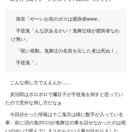
珠世「やーいお前のボスは臆病者www」
手毬鬼「んな訳あるかい！鬼舞辻様が臆病者なわ
け無い」
「呪い発動。鬼舞辻の名前を出した者は死ぬ！」
手毬鬼「」
こんな倒し方でええんか……
炭治郎はボロボロで禰豆子が手毬鬼を倒すと思ってい
たので意外な倒し方だなぁ
今回分かった情報は十二鬼月は瞳に数字が入っている
事、前に沼の鬼(ﾛﾘｺﾝ)が鬼舞辻の事を話せなかったのは呪
いのせいで死んでしまうからという事が分かりました。