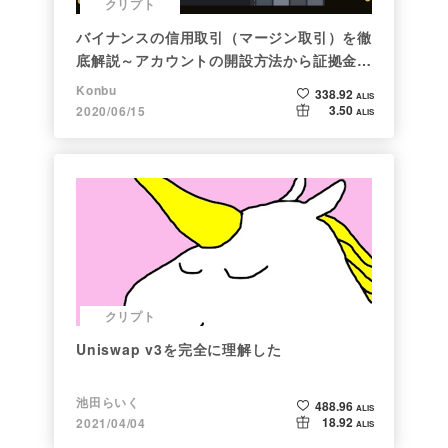
クリプト
バイナンスの信用取引（マージン取引）を徹
底解説～アカウントの開設方法から証拠金計
算例まで～
Konbu
338.92
ALIS
3.50
2020/06/15
ALIS
クリプト
Uniswap v3を完全に理解した
池田らいく
488.96
ALIS
18.92
2021/04/04
ALIS