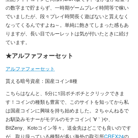
の数字まで貯まらず、一時期ゲームプレイ時間等で稼い
でいましたが、段々プレイ時間長く遊ばないと貰えなく
なってくるんですよね～。単純に飽きてしまった感もあ
りますが、長い目でルーレットは気が付いたときに続け
ています。
★アルファフォーセット
アルファフォーセット
貰える暗号資産：国産コイン8種
こちらはなんと、5分に1回ポチポチとクリックできま
す！コインの種類も豊富で、このサイトを知ってから私
は国産コインに興味を持ち始めました。２ちゃんねるで
お馴染みモナーがモデルのモナコイン( ´∀｀)や、
BitZeny、Kotoコイン等々。送金先はどこでも良いのです
が、取り扱っている種類が多い海外の取引所
CREX24
の