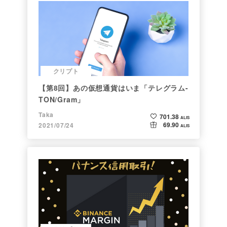
クリプト
【第8回】あの仮想通貨はいま「テレグラム-
TON/Gram」
Taka
701.38
ALIS
69.90
2021/07/24
ALIS