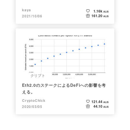
kaya
1.16k
ALIS
161.20
2021/10/06
ALIS
クリプト
Eth2.0のステークによるDeFiへの影響を考
える。
CryptoChick
121.44
ALIS
44.10
2020/03/05
ALIS