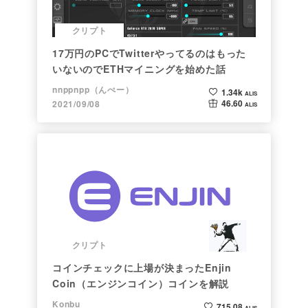
クリプト
17万円のPCでTwitterやってるのはもった
いないのでETHマイニングを始めた話
nnppnpp（んぺー）
1.34k
ALIS
46.60
2021/09/08
ALIS
クリプト
コインチェックに上場が決まったEnjin
Coin（エンジンコイン）コインを解説
Konbu
715.08
ALIS