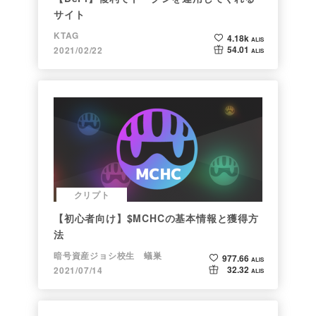
サイト
KTAG
4.18k
ALIS
54.01
2021/02/22
ALIS
クリプト
【初心者向け】$MCHCの基本情報と獲得方
法
暗号資産ジョシ校生 蟻巣
977.66
ALIS
32.32
2021/07/14
ALIS