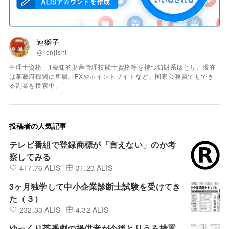
連獅子
@renjishi
弁理士資格、1級知的財産管理技能士資格等を持つ知財系ゆとり。現在
は某政府機関に所属。FXやポイントサイトなど、国家公務員でもでき
る副業を模索中。
投稿者の人気記事
テレビ番組で登録商標が「言えない」のか考
察してみる
417.76 ALIS
31.20 ALIS
3ヶ月独学して中小企業診断士試験を受けてき
た（３）
232.33 ALIS
4.32 ALIS
ゆっくり茶番劇の提供者が今後とりうる措置