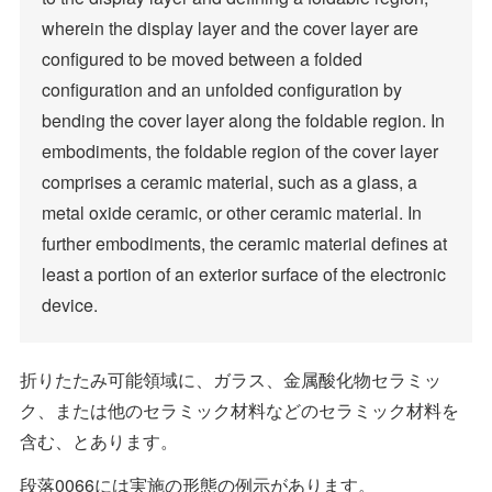
wherein the display layer and the cover layer are
configured to be moved between a folded
configuration and an unfolded configuration by
bending the cover layer along the foldable region. In
embodiments, the foldable region of the cover layer
comprises a ceramic material, such as a glass, a
metal oxide ceramic, or other ceramic material. In
further embodiments, the ceramic material defines at
least a portion of an exterior surface of the electronic
device.
折りたたみ可能領域に、ガラス、金属酸化物セラミッ
ク、または他のセラミック材料などのセラミック材料を
含む、とあります。
段落0066には実施の形態の例示があります。