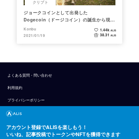
クリプト
ジョークコインとして出発した
Dogecoin（ドージコイン）の誕生から現在
まで。注目される非証券性🐶
Konbu
1.44k
ALIS
38.31
2021/01/19
ALIS
よくある質問・問い合わせ
利用規約
プライバシーポリシー
公式アナウンス
技術ブログ
アカウント登録でALISを楽しもう！
いいね、記事投稿でトークンやNFTを獲得できます
API