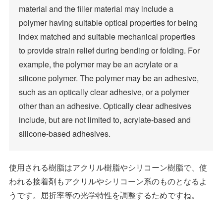
material and the filler material may include a
polymer having suitable optical properties for being
index matched and suitable mechanical properties
to provide strain relief during bending or folding. For
example, the polymer may be an acrylate or a
silicone polymer. The polymer may be an adhesive,
such as an optically clear adhesive, or a polymer
other than an adhesive. Optically clear adhesives
include, but are not limited to, acrylate-based and
silicone-based adhesives.
使用される樹脂はアクリル樹脂やシリコーン樹脂で、使
われる接着剤もアクリルやシリコーン系のものとなるよ
うです。屈折率等の光学特性を調整するためですね。