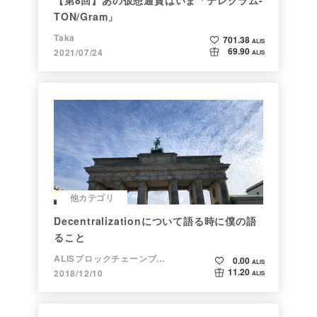
TON/Gram」
Taka
701.38
ALIS
69.90
2021/07/24
ALIS
他カテゴリ
Decentralizationについて語る時に僕の語
ること
ALISブロックチェーンブログ
0.00
ALIS
11.20
2018/12/10
ALIS