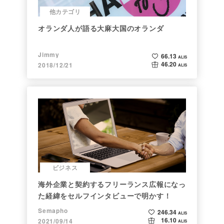
他カテゴリ
オランダ人が語る大麻大国のオランダ
Jimmy
66.13
ALIS
46.20
2018/12/21
ALIS
ビジネス
海外企業と契約するフリーランス広報になっ
た経緯をセルフインタビューで明かす！
Semapho
246.34
ALIS
16.10
2021/09/14
ALIS