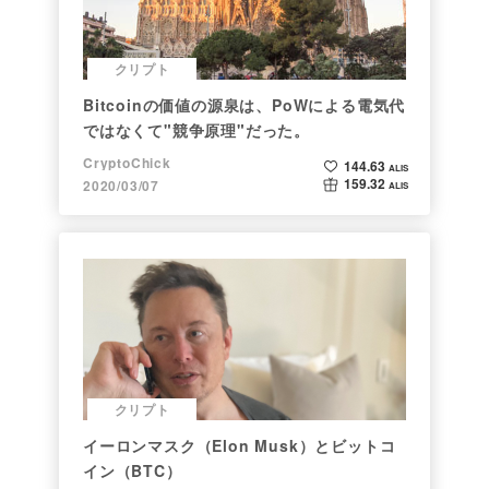
クリプト
Bitcoinの価値の源泉は、PoWによる電気代
ではなくて"競争原理"だった。
CryptoChick
144.63
ALIS
159.32
2020/03/07
ALIS
クリプト
イーロンマスク（Elon Musk）とビットコ
イン（BTC）