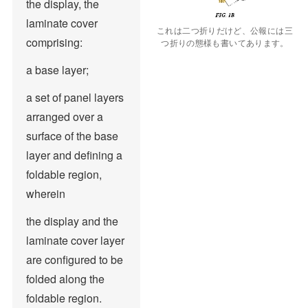
the display, the
laminate cover
これは二つ折りだけど、公報には三
comprising:
つ折りの態様も書いてあります。
a base layer;
a set of panel layers
arranged over a
surface of the base
layer and defining a
foldable region,
wherein
the display and the
laminate cover layer
are configured to be
folded along the
foldable region.