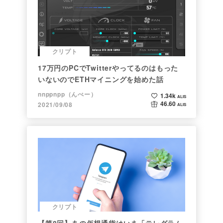
クリプト
17万円のPCでTwitterやってるのはもった
いないのでETHマイニングを始めた話
nnppnpp（んぺー）
1.34k
ALIS
46.60
2021/09/08
ALIS
クリプト
【第8回】あの仮想通貨はいま「テレグラム-