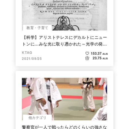
教育・子育て
【科学】アリストテレスにデカルトにニュー
トンに…みな光に取り憑かれた～光学の発展
～
KTAG
153.37
ALIS
23.75
2021/09/25
ALIS
他カテゴリ
警察官が一人で戦ったらどのくらいの強さな