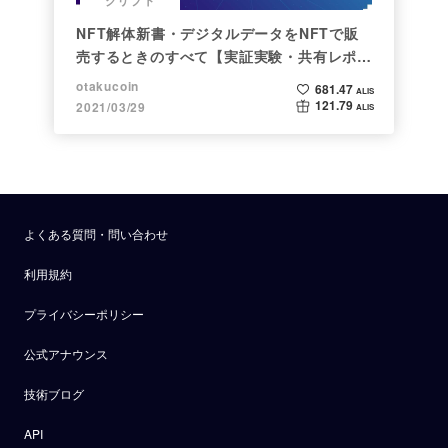
NFT解体新書・デジタルデータをNFTで販
売するときのすべて【実証実験・共有レポー
ト】
otakucoin
681.47
ALIS
121.79
2021/03/29
ALIS
よくある質問・問い合わせ
利用規約
プライバシーポリシー
公式アナウンス
技術ブログ
API