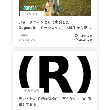
クリプト
ジョークコインとして出発した
Dogecoin（ドージコイン）の誕生から現在
まで。注目される非証券性🐶
Konbu
1.44k
ALIS
38.31
2021/01/19
ALIS
他カテゴリ
テレビ番組で登録商標が「言えない」のか考
察してみる