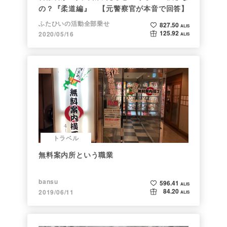
の？『柔道編』 【元警察官が本音で回答】
ふたひいの活動全部乗せ
827.50
ALIS
125.92
2020/05/16
ALIS
トラベル
無料案内所という職業
bansu
596.41
ALIS
84.20
2019/06/11
ALIS