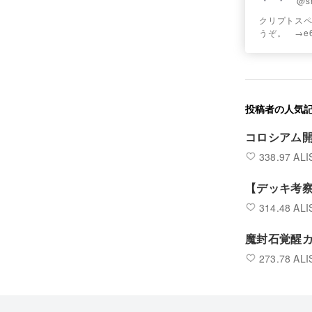
@s
クリプトス
うぞ。 →e
投稿者の人気
コロシアム
338.97 ALI
【デッキ考察
314.48 ALI
魔封石覚醒
273.78 ALI