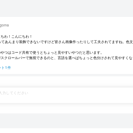
goma
にちわ！こんにちわ！
ISってあんまり装飾できないですけど皆さん画像作ったりして工夫されてますね。色
のやつはコード共有で使うとちょっと見やすいやつだと思います。
がスクロールバーで無視できるのと、言語を選べばちょっと色分けされて見やすくな
ント1件