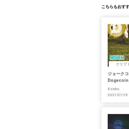
こちらもおす
クリプ
ジョークコ
Dogec
現在まで。
Konbu
2021/01/19