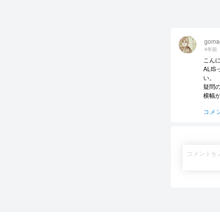
goma
4年前
こん
AL
い。
疑問
横幅
コメ