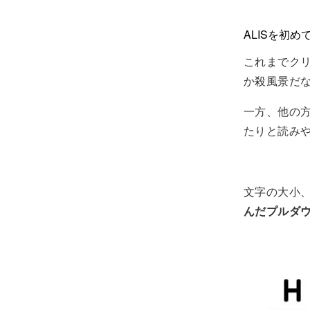
ALISを初め
これまでク
か殺風景だ
一方、他の
たりと読み
文字の大小
んだプルダ