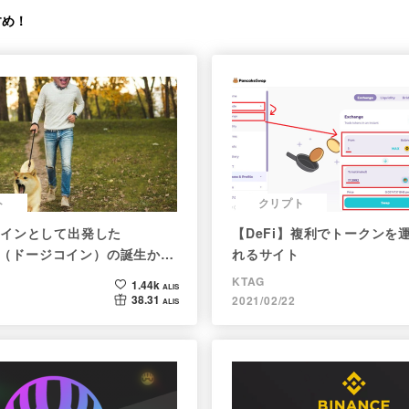
すめ！
ト
クリプト
インとして出発した
【DeFi】複利でトークンを
oin（ドージコイン）の誕生から
れるサイト
注目される非証券性🐶
KTAG
1.44k
ALIS
38.31
2021/02/22
ALIS