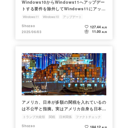
Windows10からWindows11へアップデー
トする要件を除外してWindows11にアップ
デートするのはアウト！知っておくべきリス
Windows11
Windows10
アップデート
クとマイクロソフトが取る行動とは
ファクトチェック
Microsoft
Shozao
127.44
ALIS
11.00
2025/06/03
ALIS
アメリカ、日本が多額の関税を入れているの
は不公平と指摘。実はアメリカ自身も日本に
不利な高額関税を科している
トランプ大統領
関税
日米関係
ファクトチェック
Opinion
Shozao
184.12
ALIS