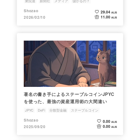
衆院選
新聞社
メディア
儲かるの？
ファクトチェック
Shozao
29.04
ALIS
11.00
2026/02/10
ALIS
著名の書き手によるステーブルコインJPYC
を使った、最強の資産運用術の大間違い
JPYC
DeFi
分散型金融
ステーブルコイン
ファクトチェック
Shozao
0.00
ALIS
0.00
2025/09/20
ALIS