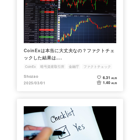
CoinExは本当に大丈夫なの？ファクトチェ
ックした結果は....
CoinEx
暗号資産取引所
金融庁
ファクトチェック
Opinion
Shozao
6.31
ALIS
1.40
2025/03/01
ALIS