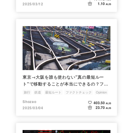
1.10
2025/03/12
ALIS
東京→大阪を誰も使わない"真の最短ルー
ト"で移動することが本当にできるの？ファ
クトチェックの結果は...？
旅行
鉄道
最短ルート
ファクトチェック
Opinion
Shozao
403.50
ALIS
23.70
2025/03/04
ALIS