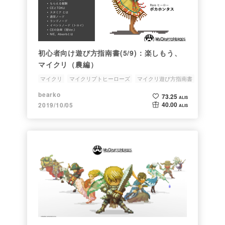
初心者向け遊び方指南書(5/9)：楽しもう、
マイクリ（農編）
マイクリ
マイクリプトヒーローズ
マイクリ遊び方指南書
初心者
ブロックチェーンゲーム
bearko
73.25
ALIS
40.00
2019/10/05
ALIS