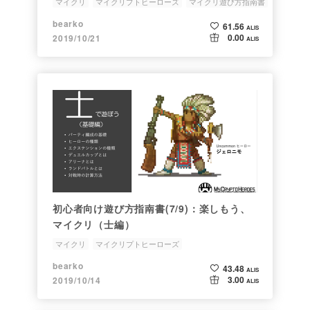
マイクリ
マイクリプトヒーローズ
マイクリ遊び方指南書
始め方
初心者
bearko
61.56
ALIS
0.00
2019/10/21
ALIS
初心者向け遊び方指南書(7/9)：楽しもう、
マイクリ（士編）
マイクリ
マイクリプトヒーローズ
ブロックチェーンゲーム
マイクリ遊び方指南書
初心者
bearko
43.48
ALIS
3.00
2019/10/14
ALIS