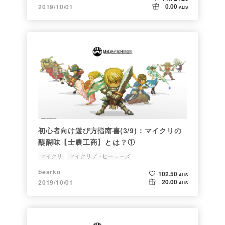
0.00
2019/10/01
ALIS
初心者向け遊び方指南書(3/9)：マイクリの
醍醐味【士農工商】とは？①
マイクリ
マイクリプトヒーローズ
ブロックチェーンゲーム
初心者
マイクリ遊び方指南書
bearko
102.50
ALIS
20.00
2019/10/01
ALIS