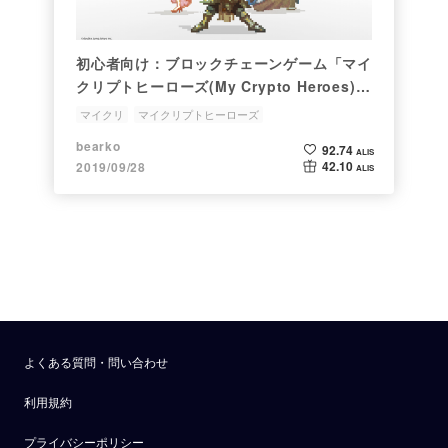
初心者向け：ブロックチェーンゲーム「マイ
クリプトヒーローズ(My Crypto Heroes)」
の楽しさを解説します
マイクリ
マイクリプトヒーローズ
ブロックチェーンゲーム
初心者
マイクリ遊び方指南書
bearko
92.74
ALIS
42.10
2019/09/28
ALIS
よくある質問・問い合わせ
利用規約
プライバシーポリシー