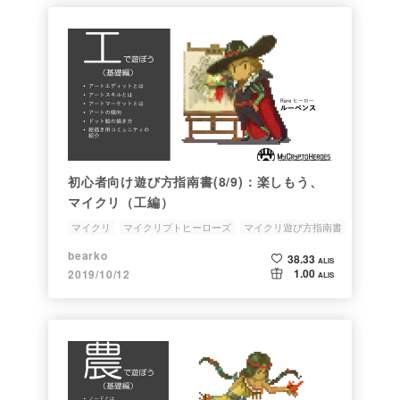
初心者向け遊び方指南書(8/9)：楽しもう、
マイクリ（工編）
マイクリ
マイクリプトヒーローズ
マイクリ遊び方指南書
始め方
初心者
bearko
38.33
ALIS
1.00
2019/10/12
ALIS