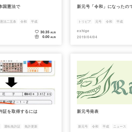
本国憲法で
新元号「令和」になったの
憲法二五条
令和
平成
トリビア
元号
令和
平成
exhige
30.35
ALIS
0.00
2019/04/04
ALIS
許証を取得するには
新元号発表
運転免許証
免許更新
新元号
令和
平成
ニュース