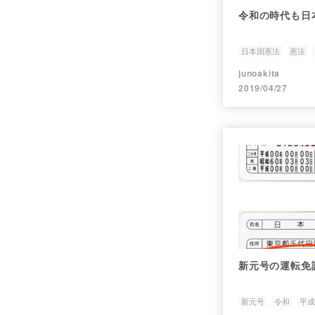
令和の時代も日
日本国憲法
憲法
junoakita
2019/04/27
新元号の運転免
新元号
令和
平成