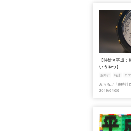
【時計✕平成：
いうやつ】
腕時計
時計
ロマ
2019/04/30