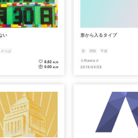
ない
形から入るタイプ
さらば
形
掃除
平成
☆Rams☆
8.82
ALIS
0.00
2019/04/28
ALIS