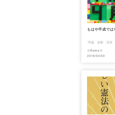
もはや平成では
平成
令和
元号
☆Rams☆
2019/04/30