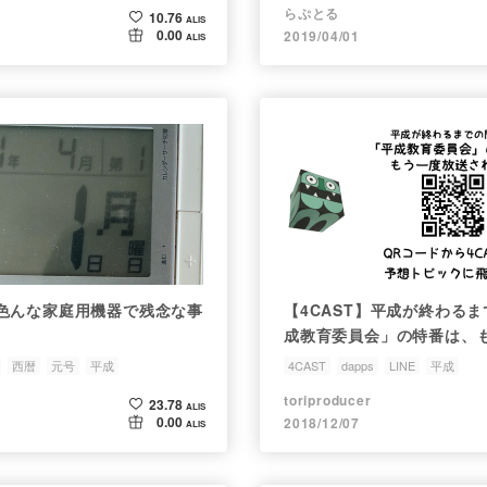
らぷとる
10.76
ALIS
0.00
2019/04/01
ALIS
色んな家庭用機器で残念な事
【4CAST】平成が終わる
成教育委員会」の特番は、
る？
西暦
元号
平成
4CAST
dapps
LINE
平成
平成が終わるまでの間に平成教育委員会
toriproducer
23.78
ALIS
0.00
2018/12/07
ALIS