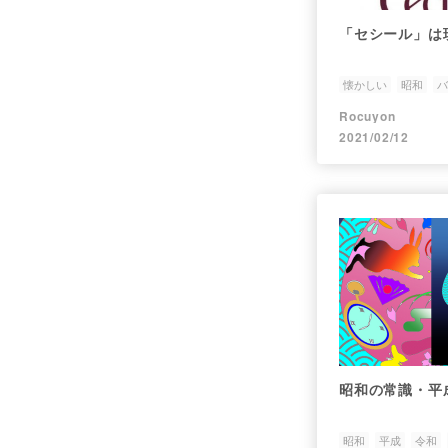
「セシール」は
懐かしい
昭和
バ
Rocuyon
2021/02/12
昭和の常識・平
昭和
平成
令和