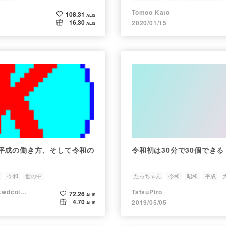
Tomoo Kato
108.31
ALIS
16.30
2020/01/15
ALIS
平成の働き方、そして令和の
令和初は30分で30個できる
令和
世の中
たっちゃん
令和
昭和
平成
Kohei Kawada@kwdcoin.eth
TatsuPiro
72.26
ALIS
4.70
2019/05/05
ALIS