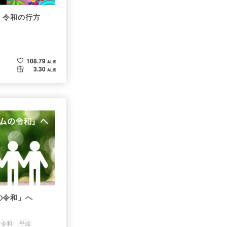
、令和の行方
108.79
ALIS
3.30
ALIS
の令和」へ
令和
平成