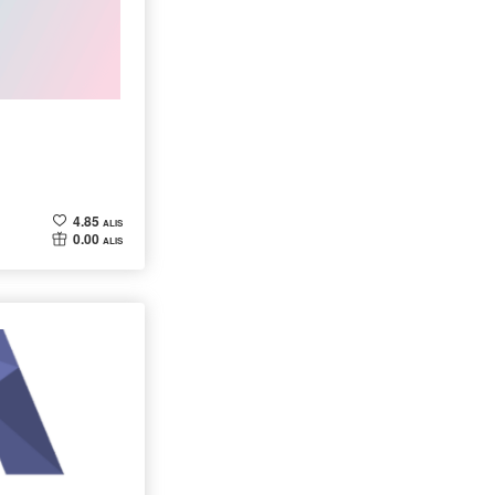
4.85
ALIS
0.00
ALIS