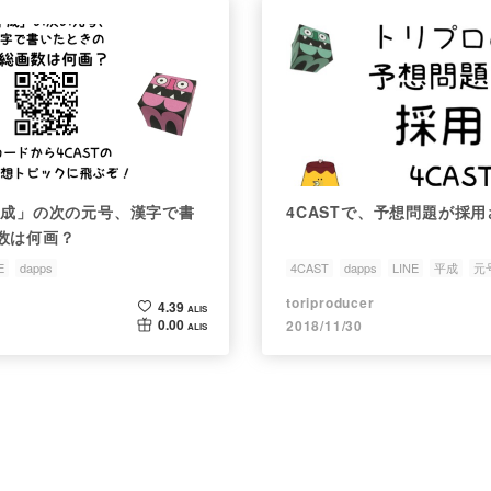
「平成」の次の元号、漢字で書
4CASTで、予想問題が採
数は何画？
E
dapps
4CAST
dapps
LINE
平成
元
数4CAST
toriproducer
4.39
ALIS
0.00
2018/11/30
ALIS