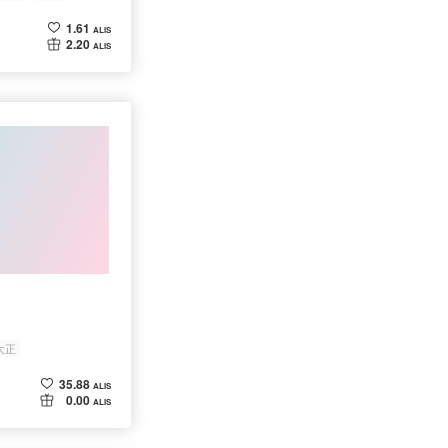
1.61
ALIS
2.20
ALIS
大正
35.88
ALIS
0.00
ALIS