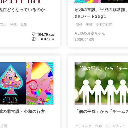
現在どうなっているのか
昭和の常識、平成の非常識
&lt;パート2&gt;
ブル
平成
企業
昭和
平成
令和の行方
ALISのお婆ちゃん
104.70
ALIS
8.37
2020/01/26
ALIS
成の非常識・令和の行方
「個の平成」から「チーム
介護
コーチング
白組
チームプレイ