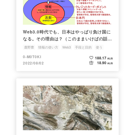
Web3.0時代でも、日本はやっぱり負け国に
なる。その理由は？（このままいけばの話で
す）
鹿野豊
情報の使い方
Web3
手段と目的
使う
0-M0T0KI
188.17
ALIS
18.90
2022/08/02
ALIS