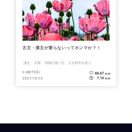
古文・漢文が要らないってホンマか？！
漢文
古典
情報の使い方
人文科学を使う
0-M0T0KI
86.67
ALIS
7.10
2021/10/16
ALIS