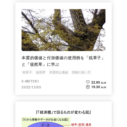
本質的価値と付加価値の使用例を「枕草子」
と「徒然草」に学ぶ
枕草子
徒然草
本質的な価値
情報の使い方
人文科学を使う
0-M0T0KI
22.90
ALIS
19.30
2022/12/05
ALIS