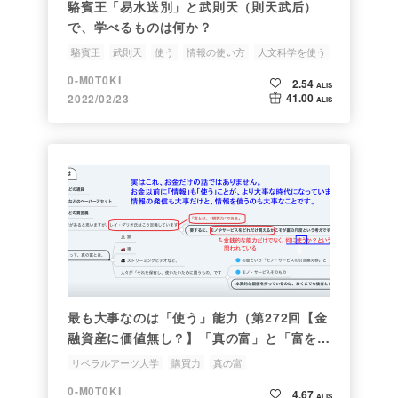
駱賓王「易水送別」と武則天（則天武后）
で、学べるものは何か？
駱賓王
武則天
使う
情報の使い方
人文科学を使う
0-M0T0KI
2.54
ALIS
41.00
2022/02/23
ALIS
最も大事なのは「使う」能力（第272回【金
融資産に価値無し？】「真の富」と「富を失
わずに活かす方法」を解説【お金の勉強 初
リベラルアーツ大学
購買力
真の富
級編】の感想）
プレイヤー至上主義
情報の使い方
0-M0T0KI
4.67
ALIS