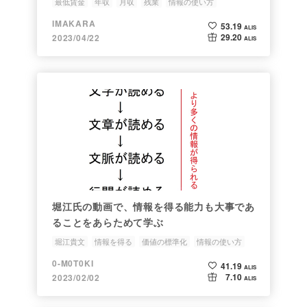
最低賃金
年収
月収
残業
情報の使い方
IMAKARA
53.19
ALIS
29.20
2023/04/22
ALIS
堀江氏の動画で、情報を得る能力も大事であ
ることをあらためて学ぶ
堀江貴文
情報を得る
価値の標準化
情報の使い方
人文科学を使う
0-M0T0KI
41.19
ALIS
7.10
2023/02/02
ALIS