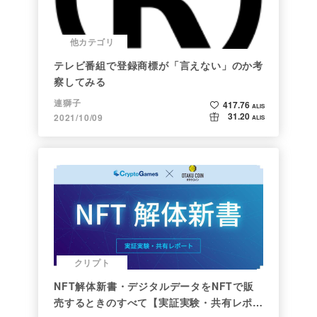
他カテゴリ
テレビ番組で登録商標が「言えない」のか考
察してみる
連獅子
417.76
ALIS
31.20
2021/10/09
ALIS
クリプト
NFT解体新書・デジタルデータをNFTで販
売するときのすべて【実証実験・共有レポー