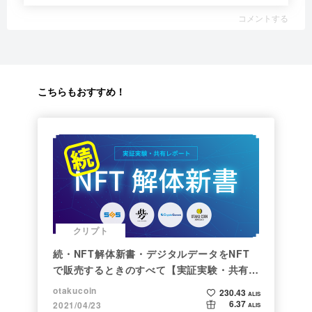
コメントする
こちらもおすすめ！
クリプト
続・NFT解体新書・デジタルデータをNFT
で販売するときのすべて【実証実験・共有レ
ポート】
otakucoin
230.43
ALIS
6.37
2021/04/23
ALIS