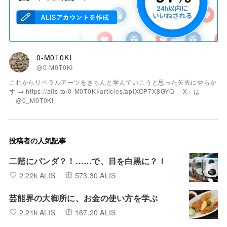
0-M0T0KI
@0-M0T0KI
これからリベラルアーツをきちんと学んでいこうと思った矢先にやらか
す → https://alis.to/0-M0T0KI/articles/aplXOP7X8GYQ 「X」は
「@0_M0T0KI」
投稿者の人気記事
二階にパンダ？！……で、目を白黒に？！
2.22k ALIS
573.30 ALIS
芸能界の大御所に、お金の使い方を学ぶ
2.21k ALIS
167.20 ALIS