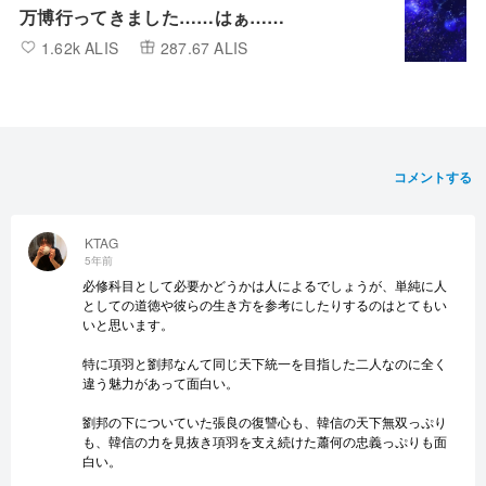
万博行ってきました……はぁ……
1.62k ALIS
287.67 ALIS
コメントする
KTAG
5年前
必修科目として必要かどうかは人によるでしょうが、単純に人
としての道徳や彼らの生き方を参考にしたりするのはとてもい
いと思います。
特に項羽と劉邦なんて同じ天下統一を目指した二人なのに全く
違う魅力があって面白い。
劉邦の下についていた張良の復讐心も、韓信の天下無双っぷり
も、韓信の力を見抜き項羽を支え続けた蕭何の忠義っぷりも面
白い。