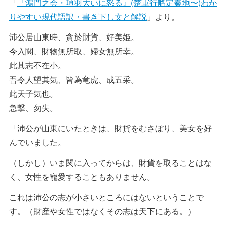
「
『鴻門之会・項羽大いに怒る』(楚軍行略定秦地〜)わか
りやすい現代語訳・書き下し文と解説
」より。
沛公居山東時、貪於財貨、好美姫。
今入関、財物無所取、婦女無所幸。
此其志不在小。
吾令人望其気、皆為竜虎、成五采。
此天子気也。
急撃、勿失。
「沛公が山東にいたときは、財貨をむさぼり、美女を好
んでいました。
（しかし）いま関に入ってからは、財貨を取ることはな
く、女性を寵愛することもありません。
これは沛公の志が小さいところにはないということで
す。（財産や女性ではなくその志は天下にある。）