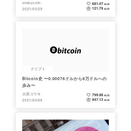
ト】
otakucoin
681.47
ALIS
121.79
2021/03/29
ALIS
クリプト
Bitcoin史 〜0.00076ドルから6万ドルへの
歩み〜
大田コウキ
799.98
ALIS
947.13
2021/04/06
ALIS