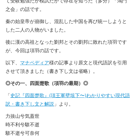
て受験勉強だか模試だかで存在を知った（多分）「鴻門
之会」の話です。
秦の始皇帝が崩御し、混乱した中国を再び統一しようと
した二人の人物がいました。
後に漢の高祖となった劉邦とその劉邦に敗れた項羽です
が、今回は項羽の話です。
以下、
マナペディア
様の記事より原文と現代語訳を引用
させて頂きました（書き下し文は省略）。
◎その一、四面楚歌（項羽の最期）◎
「
史記『四面楚歌』(項王軍壁垓下〜)わかりやすい現代語
訳・書き下し文と解説
」より。
力抜山兮気蓋世
時不利兮騅不逝
騅不逝兮可奈何