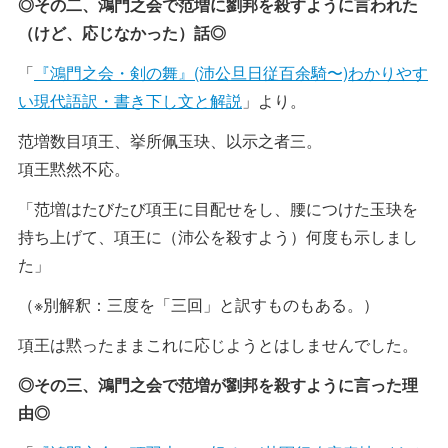
◎その二、鴻門之会で范増に劉邦を殺すように言われた
（けど、応じなかった）話◎
「
『鴻門之会・剣の舞』(沛公旦日従百余騎〜)わかりやす
い現代語訳・書き下し文と解説
」より。
范増数目項王、挙所佩玉玦、以示之者三。
項王黙然不応。
「范増はたびたび項王に目配せをし、腰につけた玉玦を
持ち上げて、項王に（沛公を殺すよう）何度も示しまし
た」
（※別解釈：三度を「三回」と訳すものもある。）
項王は黙ったままこれに応じようとはしませんでした。
◎その三、鴻門之会で范増が劉邦を殺すように言った理
由◎