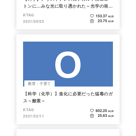
トンに…みな光に取り憑かれた～光学の発展
～
KTAG
153.37
ALIS
23.75
2021/09/25
ALIS
教育・子育て
【科学（化学）】進化に必要だった猛毒のガ
ス～酸素～
KTAG
602.20
ALIS
25.63
2021/02/11
ALIS