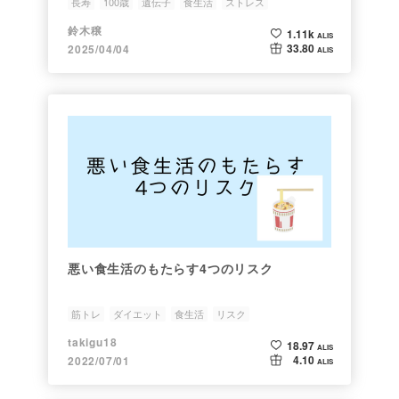
長寿
100歳
遺伝子
食生活
ストレス
鈴木穣
1.11k
ALIS
33.80
2025/04/04
ALIS
悪い食生活のもたらす4つのリスク
筋トレ
ダイエット
食生活
リスク
takigu18
18.97
ALIS
4.10
2022/07/01
ALIS