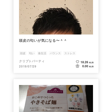
頭皮の匂いが気になる〜＾＾
頭皮
匂い
食生活
バランス
ストレス
クリプトパーティ
18.26
ALIS
0.00
2019/07/29
ALIS