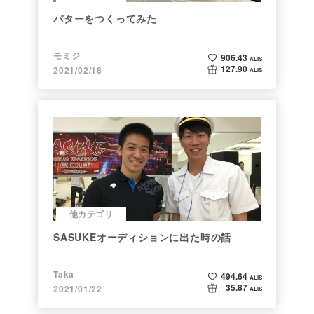
バターをつくってみた
モミジ
906.43
ALIS
127.90
2021/02/18
ALIS
他カテゴリ
SASUKEオーディションに出た時の話
Taka
494.64
ALIS
35.87
2021/01/22
ALIS