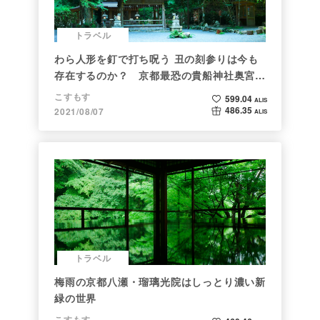
トラベル
わら人形を釘で打ち呪う 丑の刻参りは今も
存在するのか？ 京都最恐の貴船神社奥宮を
調べた
こすもす
599.04
ALIS
486.35
2021/08/07
ALIS
トラベル
梅雨の京都八瀬・瑠璃光院はしっとり濃い新
緑の世界
こすもす