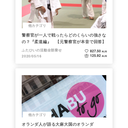
他カテゴリ
警察官が一人で戦ったらどのくらいの強さな
の？『柔道編』 【元警察官が本音で回答】
ふたひいの活動全部乗せ
827.50
ALIS
125.92
2020/05/16
ALIS
他カテゴリ
オランダ人が語る大麻大国のオランダ