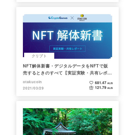
クリプト
NFT解体新書・デジタルデータをNFTで販
売するときのすべて【実証実験・共有レポー
ト】
otakucoin
681.47
ALIS
121.79
2021/03/29
ALIS