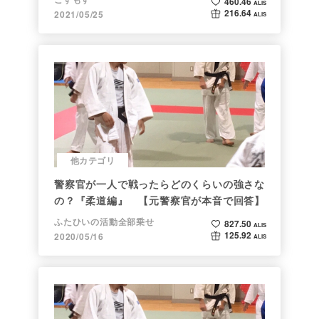
460.46
ALIS
216.64
2021/05/25
ALIS
他カテゴリ
警察官が一人で戦ったらどのくらいの強さな
の？『柔道編』 【元警察官が本音で回答】
ふたひいの活動全部乗せ
827.50
ALIS
125.92
2020/05/16
ALIS