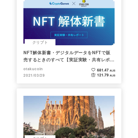
クリプト
NFT解体新書・デジタルデータをNFTで販
売するときのすべて【実証実験・共有レポー
ト】
otakucoin
681.47
ALIS
121.79
2021/03/29
ALIS