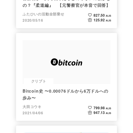
の？『柔道編』 【元警察官が本音で回答】
ふたひいの活動全部乗せ
827.50
ALIS
125.92
2020/05/16
ALIS
クリプト
Bitcoin史 〜0.00076ドルから6万ドルへの
歩み〜
大田コウキ
799.98
ALIS
947.13
2021/04/06
ALIS