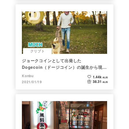
クリプト
ジョークコインとして出発した
Dogecoin（ドージコイン）の誕生から現在
まで。注目される非証券性🐶
Konbu
1.44k
ALIS
38.31
2021/01/19
ALIS