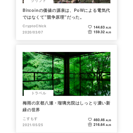
クリプト
Bitcoinの価値の源泉は、PoWによる電気代
ではなくて"競争原理"だった。
CryptoChick
144.63
ALIS
159.32
2020/03/07
ALIS
トラベル
梅雨の京都八瀬・瑠璃光院はしっとり濃い新
緑の世界
こすもす
460.46
ALIS
216.64
2021/05/25
ALIS