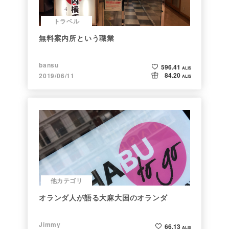
トラベル
無料案内所という職業
bansu
596.41
ALIS
84.20
2019/06/11
ALIS
他カテゴリ
オランダ人が語る大麻大国のオランダ
Jimmy
66.13
ALIS