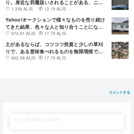
り。身近な邪魔扱いされることがある、ニセ
1.35k ALIS
12.10 ALIS
アカシアや竹を活用したアート作品
Yahoo!オークションで様々なものを売り続け
てきた結果、色々な人と知り合うことにな
974.81 ALIS
17.70 ALIS
り、驚きや学び、想像していなかった世界が
広がり続けている。
土があるならば、コツコツ投資と少しの草刈
りで、ある意味食べれるものを無限増殖でき
802.58 ALIS
17.70 ALIS
る。
コメントする