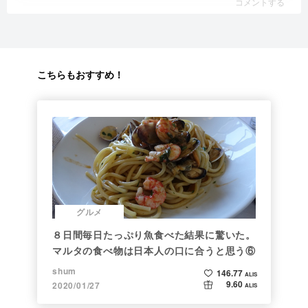
コメントする
こちらもおすすめ！
グルメ
８日間毎日たっぷり魚食べた結果に驚いた。
マルタの食べ物は日本人の口に合うと思う⑥
shum
146.77
ALIS
9.60
2020/01/27
ALIS