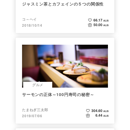
ジャスミン茶とカフェインの５つの関係性
コ～ヘイ
66.17
ALIS
50.00
2018/10/14
ALIS
グルメ
サーモンの正体～100円寿司の秘密～
たまねぎ三太郎
304.60
ALIS
6.44
2019/07/06
ALIS