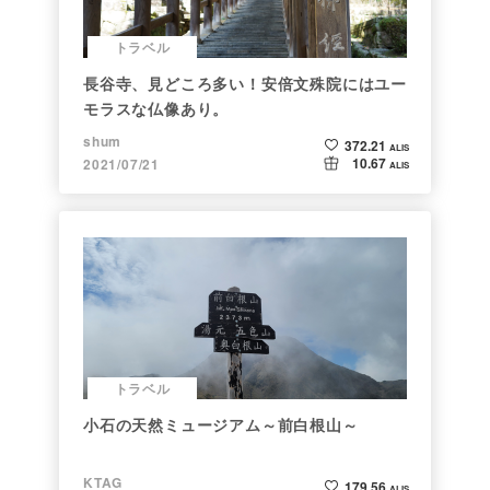
トラベル
長谷寺、見どころ多い！安倍文殊院にはユー
モラスな仏像あり。
shum
372.21
ALIS
10.67
2021/07/21
ALIS
トラベル
小石の天然ミュージアム～前白根山～
KTAG
179.56
ALIS