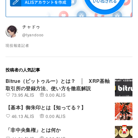
チャドゥ
@tyandooo
現役報道記者
投稿者の人気記事
Bitrue（ビットゥルー）とは？ │ XRP基軸
取引所の登録方法、使い方を徹底解説
73.95 ALIS
0.00 ALIS
【基本】御朱印とは【知ってる？】
46.13 ALIS
0.00 ALIS
「非中央集権」とは何か