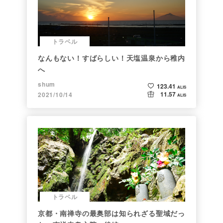
トラベル
なんもない！すばらしい！天塩温泉から稚内
へ
shum
123.41
ALIS
11.57
2021/10/14
ALIS
トラベル
京都・南禅寺の最奥部は知られざる聖域だっ