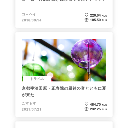
コ～ヘイ
220.64
ALIS
105.50
2018/09/14
ALIS
トラベル
京都宇治田原・正寿院の風鈴の音とともに夏
が来た
こすもす
484.70
ALIS
232.25
2021/07/21
ALIS