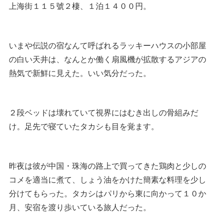
上海街１１５號２棲、１泊１４００円。
いまや伝説の宿なんて呼ばれるラッキーハウスの小部屋
の白い天井は、なんとか働く扇風機が拡散するアジアの
熱気で新鮮に見えた。いい気分だった。
２段ベッドは壊れていて視界にはむき出しの骨組みだ
け。足先で寝ていたタカシも目を覚ます。
昨夜は彼が中国・珠海の路上で買ってきた鶏肉と少しの
コメを適当に煮て、しょう油をかけた簡素な料理を少し
分けてもらった。タカシはパリから東に向かって１０か
月、安宿を渡り歩いている旅人だった。