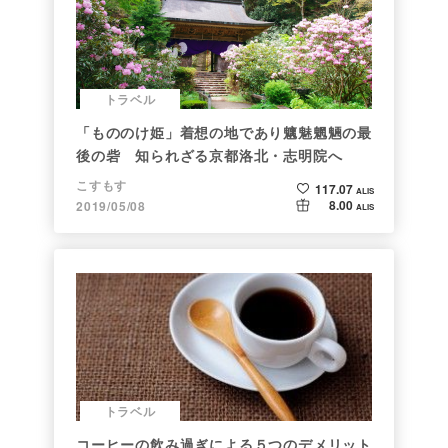
トラベル
「もののけ姫」着想の地であり魑魅魍魎の最
後の砦 知られざる京都洛北・志明院へ
こすもす
117.07
ALIS
8.00
2019/05/08
ALIS
トラベル
コーヒーの飲み過ぎによる５つのデメリット