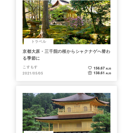
トラベル
京都大原・三千院の桜からシャクナゲへ替わ
る季節に
こすもす
156.67
ALIS
138.61
2021/05/05
ALIS