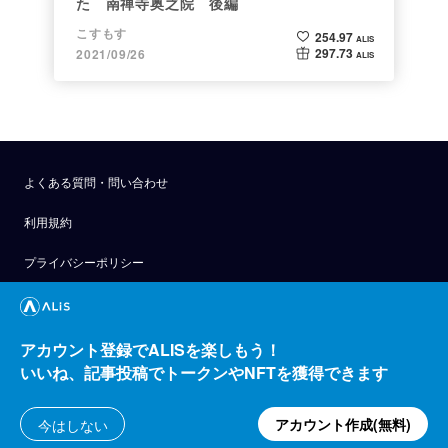
た 南禅寺奥之院 後編
こすもす
254.97
ALIS
297.73
2021/09/26
ALIS
よくある質問・問い合わせ
利用規約
プライバシーポリシー
公式アナウンス
技術ブログ
アカウント登録でALISを楽しもう！
いいね、記事投稿でトークンやNFTを獲得できます
API
運営会社
アカウント作成(無料)
今はしない