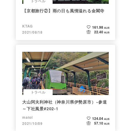
トラベル
【京都旅行②】雨の日も風情溢れる金閣寺
KTAG
161.98
ALIS
22.40
2021/08/18
ALIS
トラベル
大山阿夫利神社（神奈川県伊勢原市）~参道
～下社風景#202-1
matol
124.04
ALIS
57.10
2021/10/09
ALIS