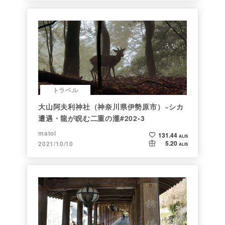
トラベル
大山阿夫利神社（神奈川県伊勢原市）~シカ
遭遇・龍が睨む二重の瀧#202-3
matol
131.44
ALIS
5.20
2021/10/10
ALIS