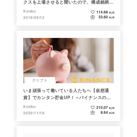
クスを上場させると聞いたので、構成銘柄を
調べてみた
Konbu
114.68
ALIS
33.60
2019/09/12
ALIS
クリプト
いま頑張って働いている人たちへ【仮想通
貨】でカンタン貯金UP！～バイナンスの使
い方初心者編～
Konbu
210.07
ALIS
8.64
2020/11/18
ALIS