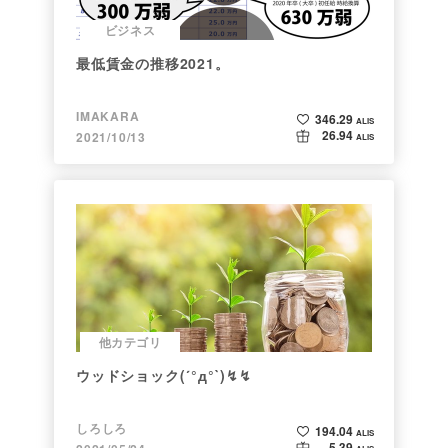
ビジネス
最低賃金の推移2021。
IMAKARA
346.29
ALIS
26.94
2021/10/13
ALIS
他カテゴリ
ウッドショック(´°д°`)↯↯
しろしろ
194.04
ALIS
5.39