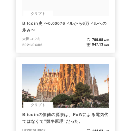
クリプト
Bitcoin史 〜0.00076ドルから6万ドルへの
歩み〜
大田コウキ
799.98
ALIS
947.13
2021/04/06
ALIS
クリプト
Bitcoinの価値の源泉は、PoWによる電気代
ではなくて"競争原理"だった。
CryptoChick
144.63