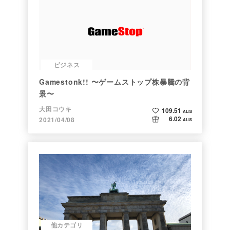
ビジネス
Gamestonk!! 〜ゲームストップ株暴騰の背
景〜
大田コウキ
109.51
ALIS
6.02
2021/04/08
ALIS
他カテゴリ