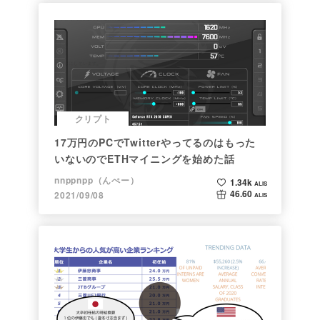
クリプト
17万円のPCでTwitterやってるのはもった
いないのでETHマイニングを始めた話
nnppnpp（んぺー）
1.34k
ALIS
46.60
2021/09/08
ALIS