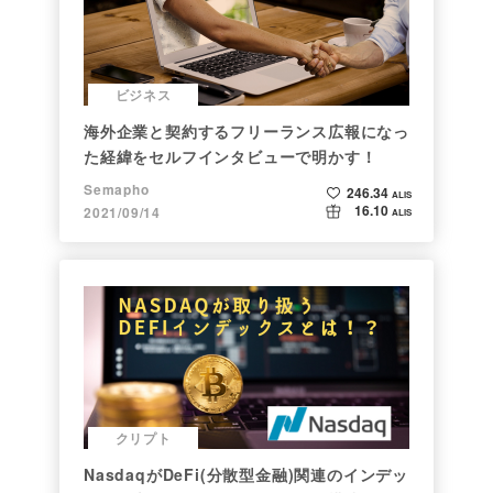
ビジネス
海外企業と契約するフリーランス広報になっ
た経緯をセルフインタビューで明かす！
Semapho
246.34
ALIS
16.10
2021/09/14
ALIS
クリプト
NasdaqがDeFi(分散型金融)関連のインデッ