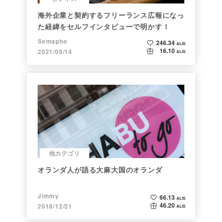
海外企業と契約するフリーランス広報になっ
た経緯をセルフインタビューで明かす！
Semapho
246.34
ALIS
16.10
2021/09/14
ALIS
他カテゴリ
オランダ人が語る大麻大国のオランダ
Jimmy
66.13
ALIS
46.20
2018/12/21
ALIS