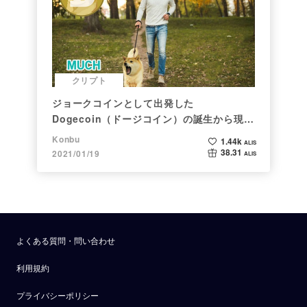
クリプト
ジョークコインとして出発した
Dogecoin（ドージコイン）の誕生から現在
まで。注目される非証券性🐶
Konbu
1.44k
ALIS
38.31
2021/01/19
ALIS
よくある質問・問い合わせ
利用規約
プライバシーポリシー