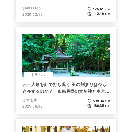
yamaeigh
175.41
ALIS
12.10
2020/02/15
ALIS
トラベル
わら人形を釘で打ち呪う 丑の刻参りは今も
存在するのか？ 京都最恐の貴船神社奥宮を
調べた
こすもす
599.04
ALIS
486.35
2021/08/07
ALIS