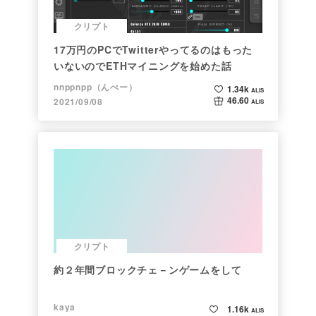
クリプト
17万円のPCでTwitterやってるのはもった
いないのでETHマイニングを始めた話
nnppnpp（んぺー）
1.34k
ALIS
46.60
2021/09/08
ALIS
クリプト
約２年間ブロックチェ－ンゲームをして
kaya
1.16k
ALIS