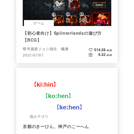
ゲーム
【初心者向け】Splinterlandsの遊び方
【BCG】
暗号資産ジョシ校生 蟻巣
514.28
ALIS
6.32
2021/07/07
ALIS
他カテゴリ
京都のきーひん、神戸のこーへん