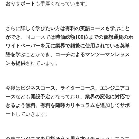
おりサポート
も手厚くなっています。
さらに
詳しく学びたい方は有料の英語コースも学ぶこと
ができ
、同コースでは
時価総額100位までの仮想通貨のホ
ワイトペーパーを元に業界で頻繁に使用されている英単
語を学ぶ
ことができ、
コーチによるマンツーマンレッス
ンも提供
されています。
今後は
ビジネスコース、ライターコース、エンジニアコ
ース
なども
開設予定
となっており、
業界の変化に対応で
きるよう無料、有料を随時カリキュラムを追加してサポ
ート
していきます。
今後
エンジニアを目指そうと思う方
はチェックしてみて