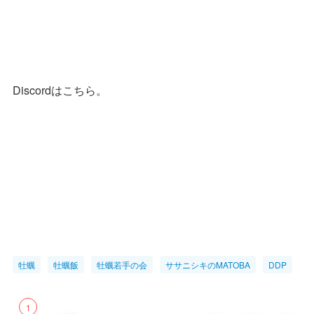
Discordはこちら。
牡蠣
牡蠣飯
牡蠣若手の会
ササニシキのMATOBA
DDP
1