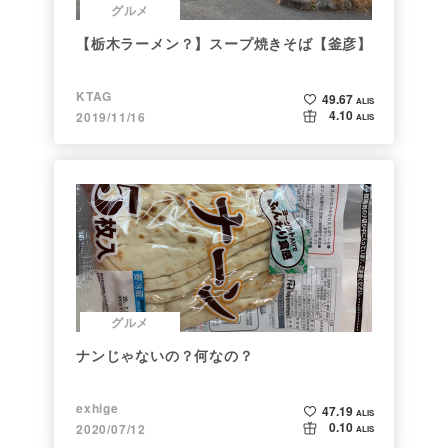
グルメ
【栃木ラーメン？】スープ焼きそば【釜彦】
KTAG
49.67
ALIS
4.10
2019/11/16
ALIS
グルメ
ナンじゃないの？何なの？
exhige
47.19
ALIS
0.10
2020/07/12
ALIS