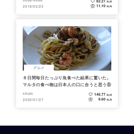
82.27
ALIS
11.10
2019/05/23
ALIS
グルメ
８日間毎日たっぷり魚食べた結果に驚いた。
マルタの食べ物は日本人の口に合うと思う⑥
shum
146.77
ALIS
9.60
2020/01/27
ALIS