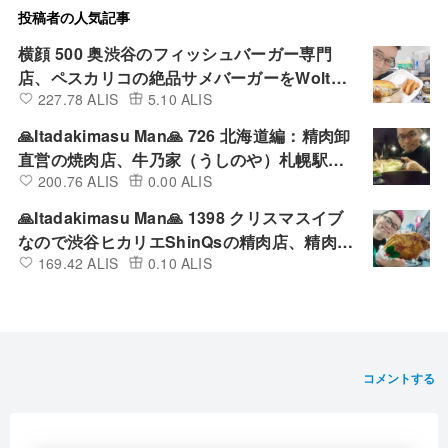
投稿者の人気記事
横顔 500 奥渋谷のフィッシュバーガー専門
店、ペスカリコの絶品サメバーガーをWoltで
227.78 ALIS
5.10 ALIS
デリバリーして食べてみた
🙏Itadakimasu Man🙏 726 北海道編：精肉卸
直営の焼肉店、牛乃家（うしのや）札幌駅北
200.76 ALIS
0.00 ALIS
口店の満腹ランチ定食を店内で食べてみた
🙏Itadakimasu Man🙏 1398 クリスマスイブ
なので渋谷ヒカリエShinQsの精肉店、精肉あ
169.42 ALIS
0.10 ALIS
づまの四国匠どりローストチキンレッグ（醤
油）を買って食べてみた
コメントする