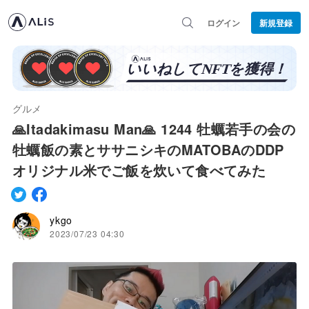
ログイン
新規登録
グルメ
🙏Itadakimasu Man🙏 1244 牡蠣若手の会の
牡蠣飯の素とササニシキのMATOBAのDDP
オリジナル米でご飯を炊いて食べてみた
ykgo
2023/07/23 04:30