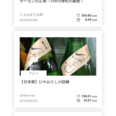
サーモンの正体～100円寿司の秘密～
たまねぎ三太郎
304.60
ALIS
6.44
2019/07/06
ALIS
グルメ
【日本酒】ひやおろしの誤解
shimo-na
159.01
ALIS
10.57
2019/09/23
ALIS