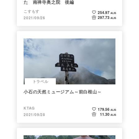
た 南禅寺奥之院 後編
こすもす
254.97
ALIS
297.73
2021/09/26
ALIS
トラベル
小石の天然ミュージアム～前白根山～
KTAG
179.56
ALIS
11.30
2021/09/28
ALIS