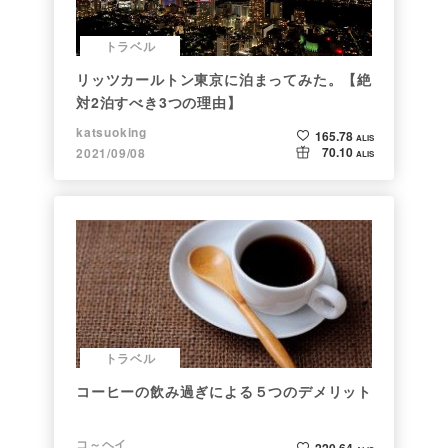
トラベル
リッツカールトン東京に泊まってみた。【絶
対2泊すべき3つの理由】
katsuoking
165.78
ALIS
70.10
2021/09/08
ALIS
トラベル
コーヒーの飲み過ぎによる５つのデメリット
コ～ヘイ
220.64