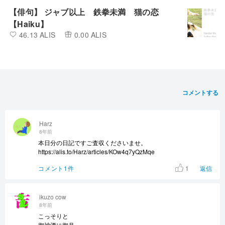
【俳句】 ジャブ以上 鉄拳未満 猫の恋
【Haiku】
46.13 ALIS
0.00 ALIS
コメントする
Harz
8年前
本日分の日記ですご査収くださいませ。
https://alis.to/Harz/articles/KOw4q7yQzMqe
1
コメント1件
返信
ikuzo cow
8年前
こっそりと
御神酒に御月