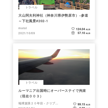
トラベル
大山阿夫利神社（神奈川県伊勢原市）~参道
～下社風景#202-1
matol
124.04
ALIS
57.10
2021/10/09
ALIS
トラベル
ルーマニア出国時にオーバーステイで拘束
（現在００３）
地球放浪２０年目 - クリプトラベラー
99.15
ALIS
0.00