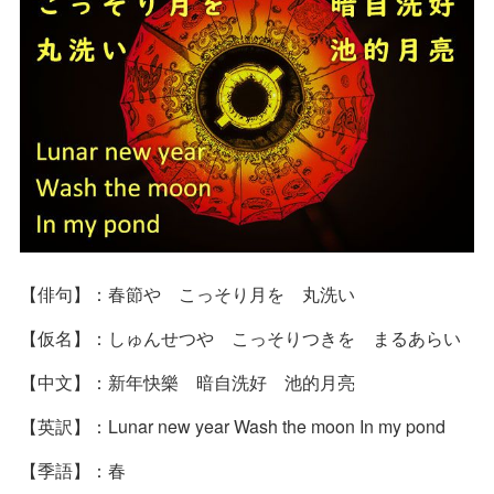
【俳句】：春節や こっそり月を 丸洗い
【仮名】：しゅんせつや こっそりつきを まるあらい
【中文】：新年快樂 暗自洗好 池的月亮
【英訳】：Lunar new year Wash the moon In my pond
【季語】：春