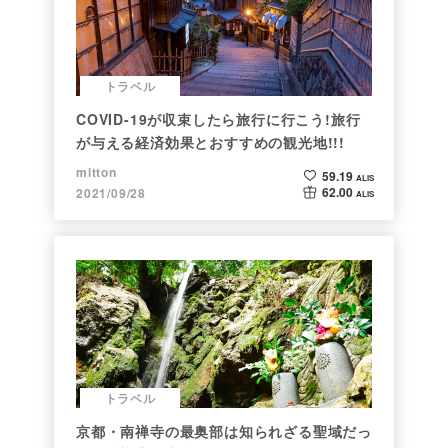
トラベル
COVID-19が収束したら旅行に行こう!旅行
が与える経済効果とおすすめの観光地!!!
mitton
59.19
ALIS
62.00
2021/09/28
ALIS
トラベル
京都・南禅寺の最奥部は知られざる聖域だっ