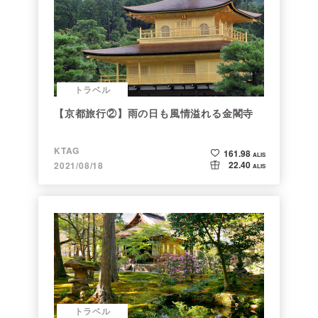
トラベル
【京都旅行②】雨の日も風情溢れる金閣寺
KTAG
161.98
ALIS
22.40
2021/08/18
ALIS
トラベル