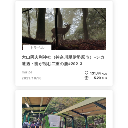
トラベル
大山阿夫利神社（神奈川県伊勢原市）~シカ
遭遇・龍が睨む二重の瀧#202-3
matol
131.44
ALIS
5.20
2021/10/10
ALIS