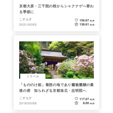
京都大原・三千院の桜からシャクナゲへ替わ
る季節に
こすもす
156.67
ALIS
138.61
2021/05/05
ALIS
トラベル
「もののけ姫」着想の地であり魑魅魍魎の最
後の砦 知られざる京都洛北・志明院へ
こすもす
117.07
ALIS
8.00
2019/05/08
ALIS