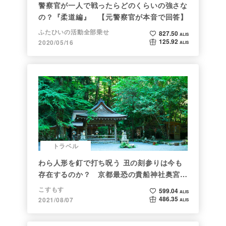
警察官が一人で戦ったらどのくらいの強さな
の？『柔道編』 【元警察官が本音で回答】
ふたひいの活動全部乗せ
827.50
ALIS
125.92
2020/05/16
ALIS
トラベル
わら人形を釘で打ち呪う 丑の刻参りは今も
存在するのか？ 京都最恐の貴船神社奥宮を
調べた
こすもす
599.04
ALIS
486.35
2021/08/07
ALIS