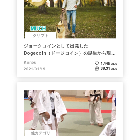
クリプト
ジョークコインとして出発した
Dogecoin（ドージコイン）の誕生から現在
まで。注目される非証券性🐶
Konbu
1.44k
ALIS
38.31
2021/01/19
ALIS
他カテゴリ