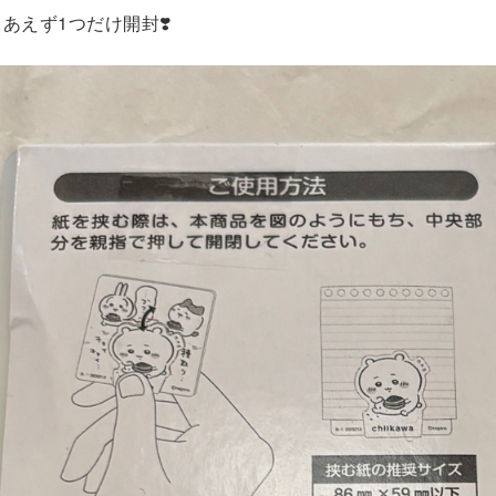
ず1つだけ開封❣️