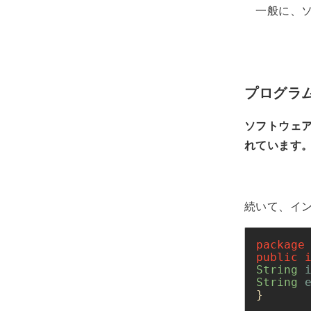
一般に、ソ
ソフ
プログラ
ソフトウェア・イ
れています
続いて、イ
package
public
String 
String 
}