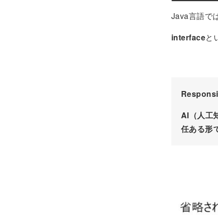
Java言語で
interface
と
Respon
AI（人
任ある形