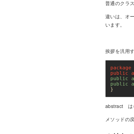
普通のクラ
違いは、オ
います。
挨拶を汎用
package
public
public
public
}
abstrac
メソッドの