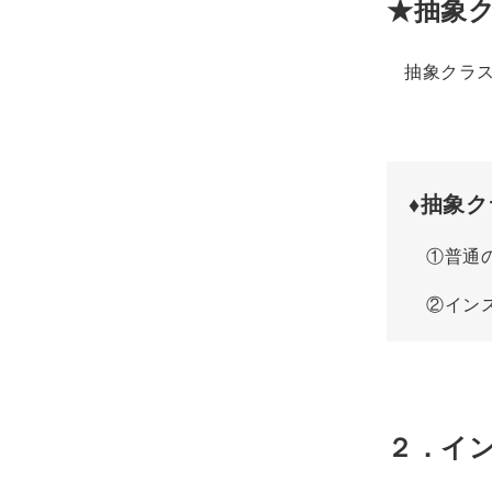
★抽象
抽象クラス
♦抽象
①普通のク
②イン
２．イ