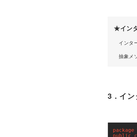
★イン
インターフ
抽象メソッド
3．イ
package
public