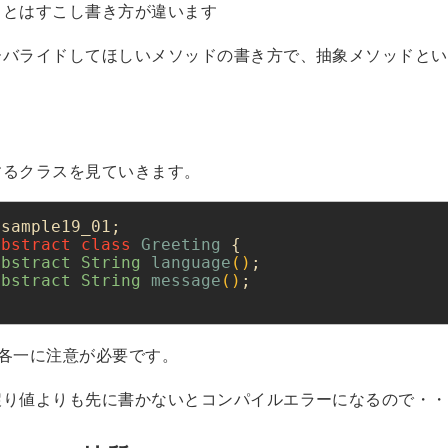
スとはすこし書き方が違います
ーバライドしてほしいメソッドの書き方で、抽象メソッドとい
するクラスを見ていきます。
abstract
class
Greeting
abstract
 String 
language
()
abstract
 String 
message
()
;

t は各一に注意が必要です。
戻り値よりも先に書かないとコンパイルエラーになるので・・