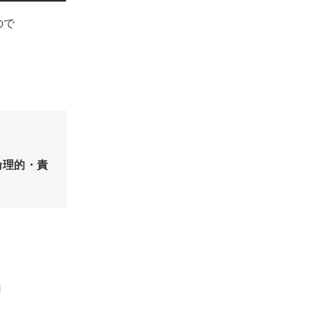
ので
倫理的・責