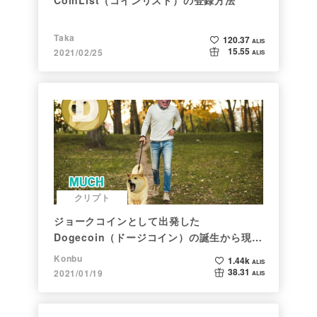
Taka
120.37
ALIS
15.55
2021/02/25
ALIS
クリプト
ジョークコインとして出発した
Dogecoin（ドージコイン）の誕生から現在
まで。注目される非証券性🐶
Konbu
1.44k
ALIS
38.31
2021/01/19
ALIS