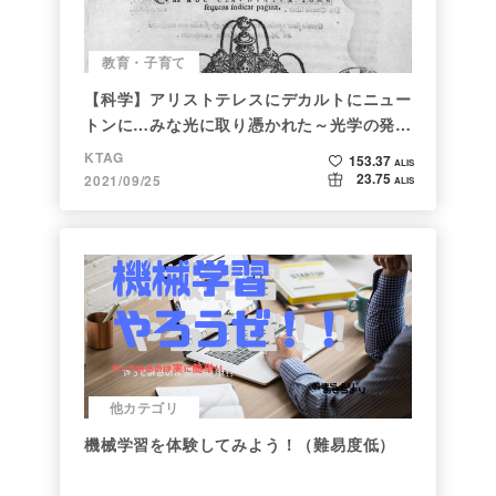
教育・子育て
【科学】アリストテレスにデカルトにニュー
トンに…みな光に取り憑かれた～光学の発展
～
KTAG
153.37
ALIS
23.75
2021/09/25
ALIS
他カテゴリ
機械学習を体験してみよう！（難易度低）