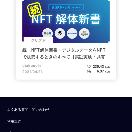
クリプト
続・NFT解体新書・デジタルデータをNFT
で販売するときのすべて【実証実験・共有レ
ポート】
otakucoin
230.43
ALIS
6.37
2021/04/23
ALIS
よくある質問・問い合わせ
利用規約