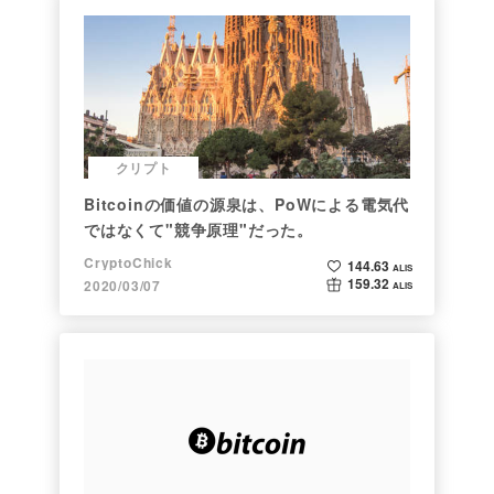
クリプト
Bitcoinの価値の源泉は、PoWによる電気代
ではなくて"競争原理"だった。
CryptoChick
144.63
ALIS
159.32
2020/03/07
ALIS