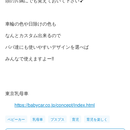
頭の片隅にでも覚えておいて下さい🎵
車輪の色や日除けの色も
なんとカスタム出来るので
パパ達にも使いやすいデザインを選べば
みんなで使えますよー‼️
東京乳母車
https://babycar.co.jp/concept/index.html
ベビーカー
乳母車
プスプス
育児
育児を楽しく