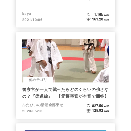
kaya
1.16k
ALIS
161.20
2021/10/06
ALIS
他カテゴリ
警察官が一人で戦ったらどのくらいの強さな
の？『柔道編』 【元警察官が本音で回答】
ふたひいの活動全部乗せ
827.50
ALIS
125.92
2020/05/16
ALIS