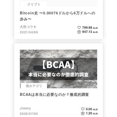
クリプト
Bitcoin史 〜0.00076ドルから6万ドルへの
歩み〜
大田コウキ
799.98
ALIS
947.13
2021/04/06
ALIS
他カテゴリ
BCAAは本当に必要なのか？徹底的調査
Jimmy
0.00
ALIS
1.20
2020/07/05
ALIS