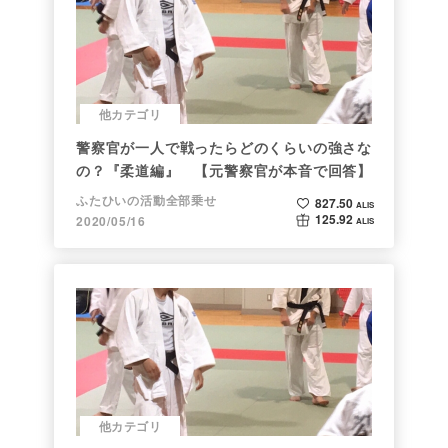
他カテゴリ
警察官が一人で戦ったらどのくらいの強さな
の？『柔道編』 【元警察官が本音で回答】
ふたひいの活動全部乗せ
827.50
ALIS
125.92
2020/05/16
ALIS
他カテゴリ