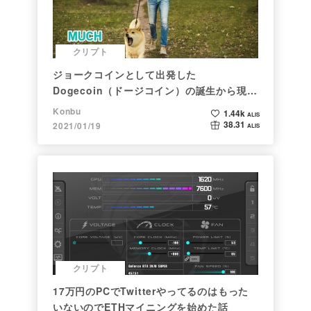
クリプト
ジョークコインとして出発した
Dogecoin（ドージコイン）の誕生から現在
まで。注目される非証券性🐶
Konbu
1.44k
ALIS
38.31
2021/01/19
ALIS
クリプト
17万円のPCでTwitterやってるのはもった
いないのでETHマイニングを始めた話