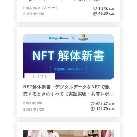
nnppnpp（んぺー）
1.34k
ALIS
46.60
2021/09/08
ALIS
クリプト
NFT解体新書・デジタルデータをNFTで販
売するときのすべて【実証実験・共有レポー
ト】
otakucoin
681.47
ALIS
121.79
2021/03/29
ALIS