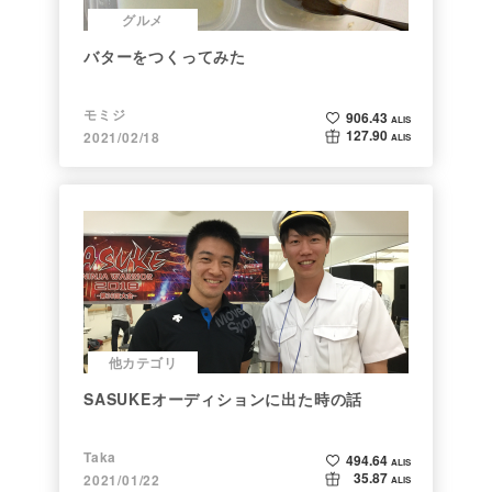
グルメ
バターをつくってみた
モミジ
906.43
ALIS
127.90
2021/02/18
ALIS
他カテゴリ
SASUKEオーディションに出た時の話
Taka
494.64
ALIS
35.87
2021/01/22
ALIS