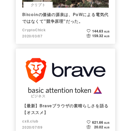
クリプト
Bitcoinの価値の源泉は、PoWによる電気代
ではなくて"競争原理"だった。
CryptoChick
144.63
ALIS
159.32
2020/03/07
ALIS
ビジネス
【最新】Braveブラウザの素晴らしさを語る
【オススメ】
cx8.club
621.66
ALIS
20.02
2020/07/09
ALIS