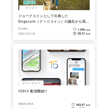
クリプト
ジョークコインとして出発した
Dogecoin（ドージコイン）の誕生から現在
まで。注目される非証券性🐶
Konbu
1.44k
ALIS
38.31
2021/01/19
ALIS
テクノロジー
iOS15 配信開始!!
IMAKARA
393.67
ALIS