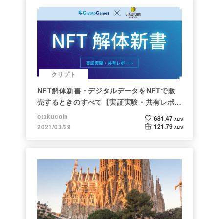
クリプト
NFT解体新書・デジタルデータをNFTで販
売するときのすべて【実証実験・共有レポー
ト】
otakucoin
681.47
ALIS
121.79
2021/03/29
ALIS