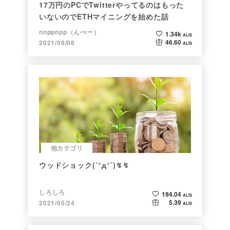
17万円のPCでTwitterやってるのはもった
いないのでETHマイニングを始めた話
nnppnpp（んぺー）
1.34k
ALIS
46.60
2021/09/08
ALIS
他カテゴリ
ウッドショック(´°д°`)↯↯
しろしろ
194.04
ALIS
5.39
2021/05/24
ALIS