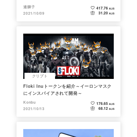
連獅子
417.76
ALIS
31.20
2021/10/09
ALIS
クリプト
Floki Inuトークンを紹介～イーロンマスク
にインスパイアされて開発～
Konbu
176.65
ALIS
68.12
2021/10/13
ALIS