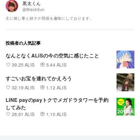
黒太くん
@BlackSun
主に推し事と財テク関係を趣味にしております。
投稿者の人気記事
なんとなくALiSの今の空気に感じたこと
39.25 ALIS
5.44 ALIS
すごいお宝を連れてかえろう
32.19 ALIS
1.12 ALIS
LINE payのpayトクでメガドラタワーを予約
してみた
28.61 ALIS
1.10 ALIS