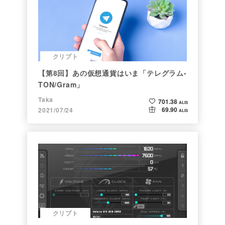
クリプト
【第8回】あの仮想通貨はいま「テレグラム-
TON/Gram」
Taka
701.38
ALIS
69.90
2021/07/24
ALIS
クリプト