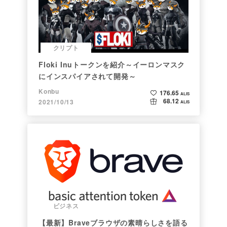
クリプト
Floki Inuトークンを紹介～イーロンマスク
にインスパイアされて開発～
Konbu
176.65
ALIS
68.12
2021/10/13
ALIS
ビジネス
【最新】Braveブラウザの素晴らしさを語る