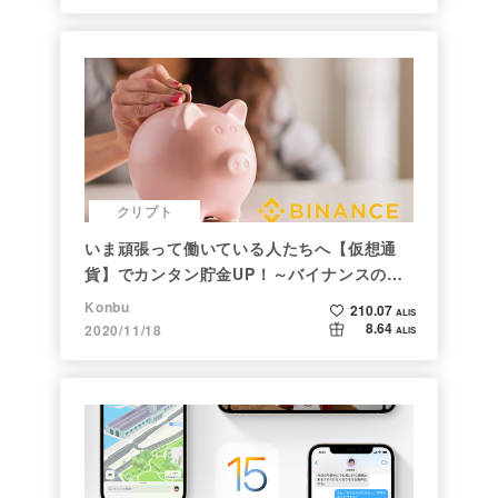
クリプト
いま頑張って働いている人たちへ【仮想通
貨】でカンタン貯金UP！～バイナンスの使
い方初心者編～
Konbu
210.07
ALIS
8.64
2020/11/18
ALIS