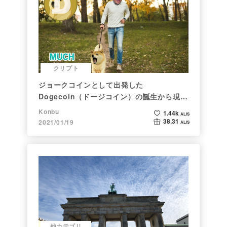
クリプト
ジョークコインとして出発した
Dogecoin（ドージコイン）の誕生から現在
まで。注目される非証券性🐶
Konbu
1.44k
ALIS
38.31
2021/01/19
ALIS
他カテゴリ