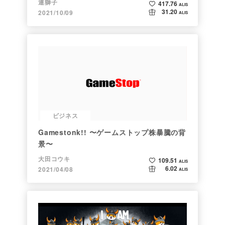
連獅子
417.76
ALIS
31.20
2021/10/09
ALIS
ビジネス
Gamestonk!! 〜ゲームストップ株暴騰の背
景〜
大田コウキ
109.51
ALIS
6.02
2021/04/08
ALIS