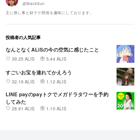
@BlackSun
主に推し事と財テク関係を趣味にしております。
投稿者の人気記事
なんとなくALiSの今の空気に感じたこと
39.25 ALIS
5.44 ALIS
すごいお宝を連れてかえろう
32.19 ALIS
1.12 ALIS
LINE payのpayトクでメガドラタワーを予約
してみた
28.61 ALIS
1.10 ALIS