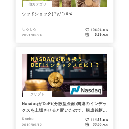
他カテゴリ
ウッドショック(´°д°`)↯↯
しろしろ
194.04
ALIS
5.39
2021/05/24
ALIS
クリプト
NasdaqがDeFi(分散型金融)関連のインデッ
クスを上場させると聞いたので、構成銘柄を
調べてみた
Konbu
114.68
ALIS
33.60
2019/09/12
ALIS