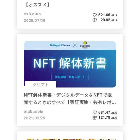
【オススメ】
cx8.club
621.66
ALIS
20.02
2020/07/09
ALIS
クリプト
NFT解体新書・デジタルデータをNFTで販
売するときのすべて【実証実験・共有レポー
ト】
otakucoin
681.47
ALIS
121.79
2021/03/29
ALIS