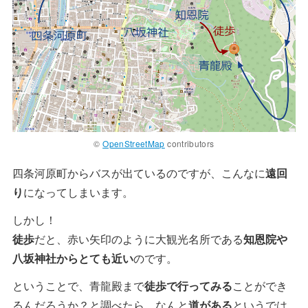
©
OpenStreetMap
contributors
四条河原町からバスが出ているのですが、こんなに
遠回
り
になってしまいます。
しかし！
徒歩
だと、赤い矢印のように大観光名所である
知恩院や
八坂神社からとても近い
のです。
ということで、青龍殿まで
徒歩で行ってみる
ことができ
るんだろうか？と調べたら、なんと
道がある
というでは