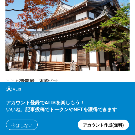
ここが
青龍殿。本殿
です。
青龍殿は青蓮院門跡の一部
で、飛地境内となります。
青蓮院門跡はこの東山の麓
にあり、東山を登ったここ
将
アカウント登録でALISを楽しもう！
いいね、記事投稿でトークンやNFTを獲得できます
軍塚に青龍殿を建立した
のです。
青龍殿は、平成26年10月に建立された新しいお堂です。
アカウント作成(無料)
今はしない
では中に入りましょう。