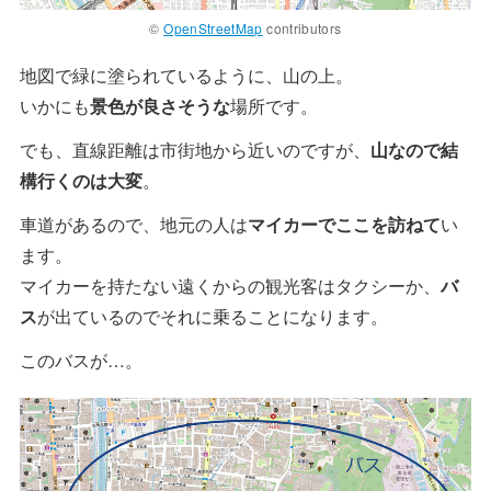
©
OpenStreetMap
contributors
地図で緑に塗られているように、山の上。
いかにも
景色が良さそうな
場所です。
でも、直線距離は市街地から近いのですが、
山なので結
構行くのは大変
。
車道があるので、地元の人は
マイカーでここを訪ねて
い
ます。
マイカーを持たない遠くからの観光客はタクシーか、
バ
ス
が出ているのでそれに乗ることになります。
このバスが…。