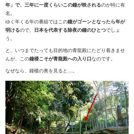
年」で、三年に一度くらいこの鐘が映される
のが特に有
名。
ゆく年くる年の番組ではこの
鐘がゴーンとなったら年が
明ける
ので、
日本を代表する除夜の鐘のひとつ
でしょ
う。
と、いつまでたっても目的地の青龍殿にたどり着きませ
んが、この
鐘楼こそが青龍殿への入り口
なのです。
なぜなら、鐘楼の奥を見ると…。