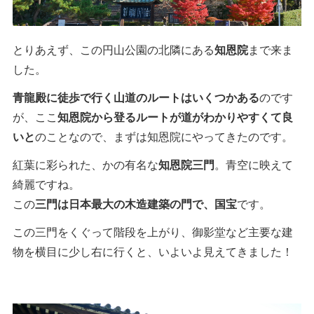
とりあえず、この円山公園の北隣にある
知恩院
まで来ま
した。
青龍殿に徒歩で行く山道のルートはいくつかある
のです
が、ここ
知恩院から登るルートが道がわかりやすくて良
いと
のことなので、まずは知恩院にやってきたのです。
紅葉に彩られた、かの有名な
知恩院三門
。青空に映えて
綺麗ですね。
この
三門は日本最大の木造建築の門で、国宝
です。
この三門をくぐって階段を上がり、御影堂など主要な建
物を横目に少し右に行くと、いよいよ見えてきました！