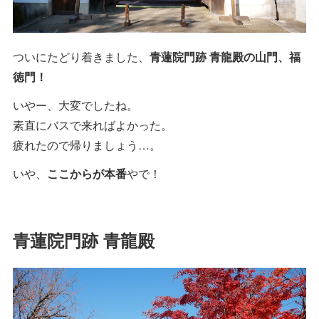
ついにたどり着きました、
青蓮院門跡 青龍殿の山門、福
徳門！
いやー、大変でしたね。
素直にバスで来ればよかった。
疲れたので帰りましょう…。
いや、
ここからが本番
やで！
青蓮院門跡 青龍殿