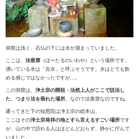
洞窟は浅く、石仏の下には水が溜まっていました。
ここは、
法垂窟
（ほーたるのいわや）という場所です。
湧いている水は「吉水」と呼ぶそうです。水はとても飲
める感じではなかったですが…。
この洞窟は、
浄土宗の開祖・法然上人がここで説法し
た、つまり法を垂れた場所
。なので法垂窟なのですね。
通ってきた下の知恩院は浄土宗の総本山。
ここはその
浄土宗発祥の地とすら言えるすごい場所
です
が、山の中で訪れる人はほどんどおらず、静かに佇んで
いました。