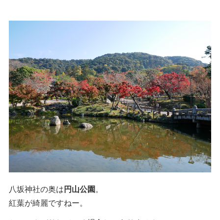
八坂神社の奥は
円山公園
。
紅葉が綺麗ですねー。