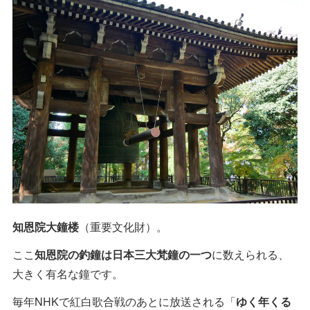
知恩院大鐘楼
（重要文化財）。
ここ
知恩院の釣鐘は日本三大梵鐘の一つ
に数えられる、
大きく有名な鐘です。
毎年NHKで紅白歌合戦のあとに放送される「
ゆく年くる