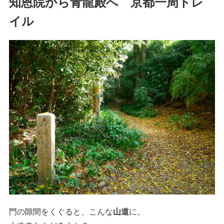
知恩院から青龍殿へ 京都一周トレ
イル
門の隙間をくぐると、こんな
山道
に。