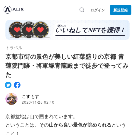
ログイン
新規登録
トラベル
京都市街の景色が美しい紅葉盛りの京都 青
蓮院門跡・将軍塚青龍殿まで徒歩で登ってみ
た
こすもす
2020/11/25 02:40
京都盆地は山で囲まれています。
ということは、その
山から良い景色が眺められる
という
こと！