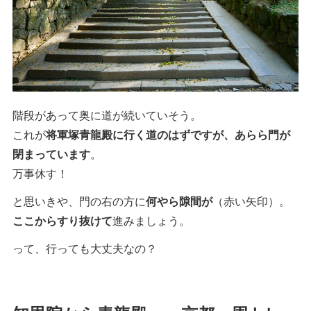
階段があって奥に道が続いていそう。
これが
将軍塚青龍殿に行く道のはずですが、あらら門が
閉まっています
。
万事休す！
と思いきや、門の右の方に
何やら隙間が
（赤い矢印）。
ここからすり抜けて
進みましょう。
って、行っても大丈夫なの？