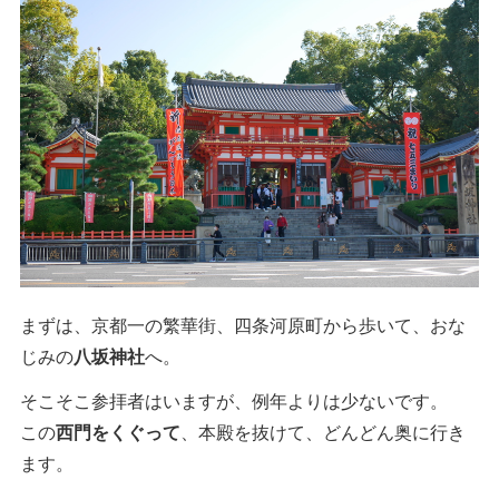
まずは、京都一の繁華街、四条河原町から歩いて、おな
じみの
八坂神社
へ。
そこそこ参拝者はいますが、例年よりは少ないです。
この
西門をくぐって
、本殿を抜けて、どんどん奥に行き
ます。