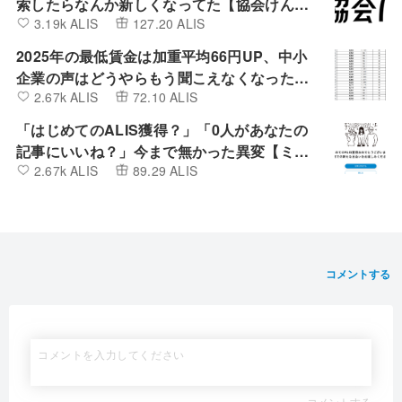
索したらなんか新しくなってた【協会けん
3.19k ALIS
127.20 ALIS
ぽ】
2025年の最低賃金は加重平均66円UP、中小
企業の声はどうやらもう聞こえなくなったよ
2.67k ALIS
72.10 ALIS
うです。
「はじめてのALIS獲得？」「0人があなたの
記事にいいね？」今まで無かった異変【ミン
2.67k ALIS
89.29 ALIS
カブIR】
コメントする
コメントする