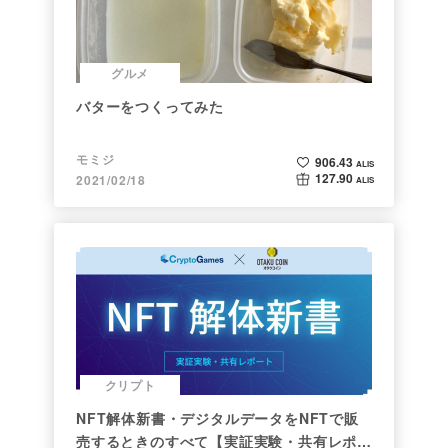
グルメ
バターをつくってみた
モミジ
906.43
ALIS
127.90
2021/02/18
ALIS
クリプト
NFT解体新書・デジタルデータをNFTで販
売するときのすべて【実証実験・共有レポー