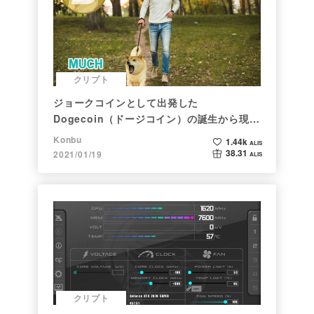
クリプト
ジョークコインとして出発した
Dogecoin（ドージコイン）の誕生から現在
まで。注目される非証券性🐶
Konbu
1.44k
ALIS
38.31
2021/01/19
ALIS
クリプト