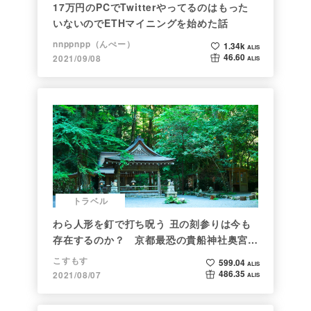
17万円のPCでTwitterやってるのはもった
いないのでETHマイニングを始めた話
nnppnpp（んぺー）
1.34k
ALIS
46.60
2021/09/08
ALIS
トラベル
わら人形を釘で打ち呪う 丑の刻参りは今も
存在するのか？ 京都最恐の貴船神社奥宮を
調べた
こすもす
599.04
ALIS
486.35
2021/08/07
ALIS