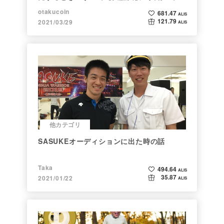
ト】
otakucoin
681.47
ALIS
121.79
2021/03/29
ALIS
他カテゴリ
SASUKEオーディションに出た時の話
Taka
494.64
ALIS
35.87
2021/01/22
ALIS