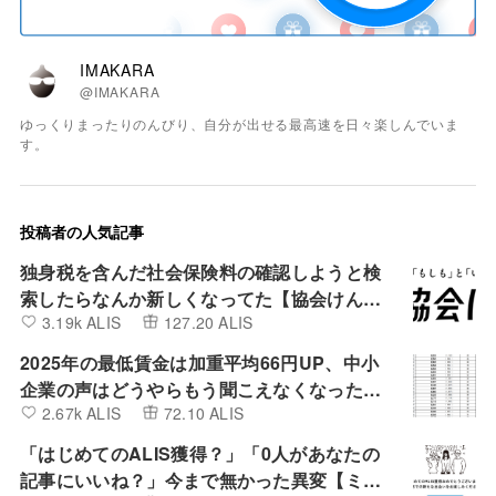
IMAKARA
@IMAKARA
ゆっくりまったりのんびり、自分が出せる最高速を日々楽しんでいま
す。
投稿者の人気記事
独身税を含んだ社会保険料の確認しようと検
索したらなんか新しくなってた【協会けん
3.19k ALIS
127.20 ALIS
ぽ】
2025年の最低賃金は加重平均66円UP、中小
企業の声はどうやらもう聞こえなくなったよ
2.67k ALIS
72.10 ALIS
うです。
「はじめてのALIS獲得？」「0人があなたの
記事にいいね？」今まで無かった異変【ミン