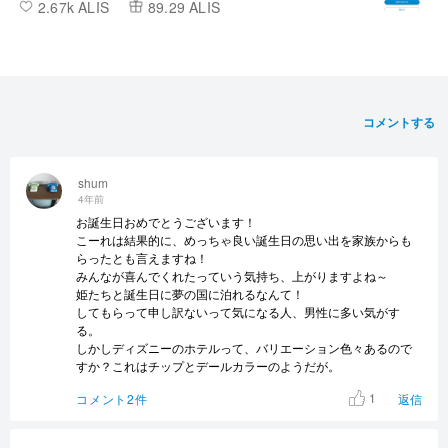
2.67k ALIS
89.29 ALIS
カブIR】
コメントする
shum
4年前
お誕生日おめでとうございます！
こーれは結果的に、めっちゃ良い誕生日の思い出を家族からも
らったとも言えますね！
みんなが喜んでくれたっていう気持ち、上がりますよね～
姫たちと誕生日に夢の国に泊れるなんて！
してもらって申し訳ないって気になる人、男性に多い気がす
る。
しかしディズニーのホテルって、バリエーション色々あるので
すか？これはチップとデールカラーのようだが。
1
コメント2件
返信