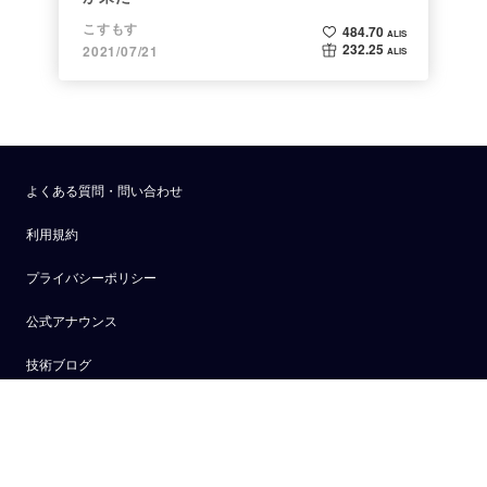
こすもす
484.70
ALIS
232.25
2021/07/21
ALIS
よくある質問・問い合わせ
利用規約
プライバシーポリシー
公式アナウンス
技術ブログ
API
アカウント登録でALISを楽しもう！
運営会社
いいね、記事投稿でトークンやNFTを獲得できます