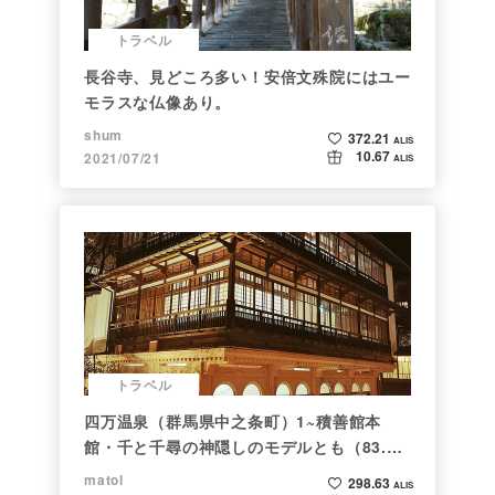
トラベル
長谷寺、見どころ多い！安倍文殊院にはユー
モラスな仏像あり。
shum
372.21
ALIS
10.67
2021/07/21
ALIS
トラベル
四万温泉（群馬県中之条町）1~積善館本
館・千と千尋の神隠しのモデルとも（83.と
らべるショット）
matol
298.63
ALIS