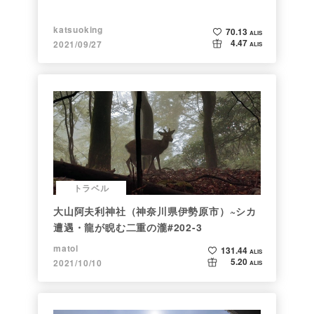
katsuoking
70.13
ALIS
4.47
2021/09/27
ALIS
トラベル
大山阿夫利神社（神奈川県伊勢原市）~シカ
遭遇・龍が睨む二重の瀧#202-3
matol
131.44
ALIS
5.20
2021/10/10
ALIS