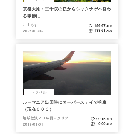
京都大原・三千院の桜からシャクナゲへ替わ
る季節に
こすもす
156.67
ALIS
138.61
2021/05/05
ALIS
トラベル
ルーマニア出国時にオーバーステイで拘束
（現在００３）
地球放浪２０年目 - クリプトラベラー
99.15
ALIS
0.00
2019/01/31
ALIS