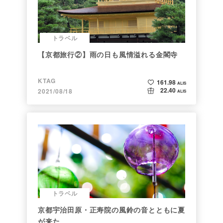
トラベル
【京都旅行②】雨の日も風情溢れる金閣寺
KTAG
161.98
ALIS
22.40
2021/08/18
ALIS
トラベル
京都宇治田原・正寿院の風鈴の音とともに夏
が来た