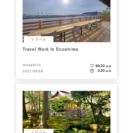
トラベル
Travel Work In Enoshima
masahiro
69.22
ALIS
2.20
2021/09/26
ALIS
トラベル