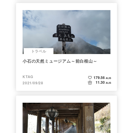
トラベル
小石の天然ミュージアム～前白根山～
KTAG
179.56
ALIS
11.30
2021/09/28
ALIS