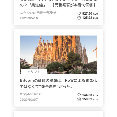
の？『柔道編』 【元警察官が本音で回答】
ふたひいの活動全部乗せ
827.50
ALIS
125.92
2020/05/16
ALIS
クリプト
Bitcoinの価値の源泉は、PoWによる電気代
ではなくて"競争原理"だった。
CryptoChick
144.63
ALIS
159.32
2020/03/07
ALIS