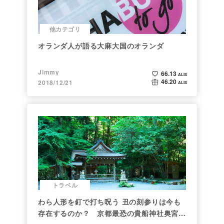
他カテゴリ
オランダ人が語る大麻大国のオランダ
Jimmy
66.13
ALIS
46.20
2018/12/21
ALIS
トラベル
わら人形を釘で打ち呪う 丑の刻参りは今も
存在するのか？ 京都最恐の貴船神社奥宮を