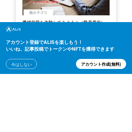
他カテゴリ
機械学習を体験してみよう！（難易度低）
nonstop-iida
454.56
ALIS
アカウント登録でALISを楽しもう！
124.82
2020/03/04
ALIS
いいね、記事投稿でトークンやNFTを獲得できます
アカウント作成(無料)
今はしない
よくある質問・問い合わせ
利用規約
プライバシーポリシー
公式アナウンス
技術ブログ