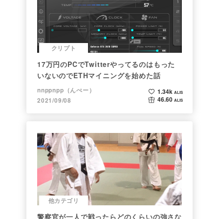
クリプト
17万円のPCでTwitterやってるのはもった
いないのでETHマイニングを始めた話
nnppnpp（んぺー）
1.34k
ALIS
46.60
2021/09/08
ALIS
他カテゴリ
警察官が一人で戦ったらどのくらいの強さな