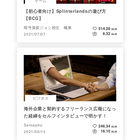
ゲーム
【初心者向け】Splinterlandsの遊び方
【BCG】
暗号資産ジョシ校生 蟻巣
514.28
ALIS
6.32
2021/07/07
ALIS
ビジネス
海外企業と契約するフリーランス広報になっ
た経緯をセルフインタビューで明かす！
Semapho
246.34
ALIS
16.10
2021/09/14
ALIS