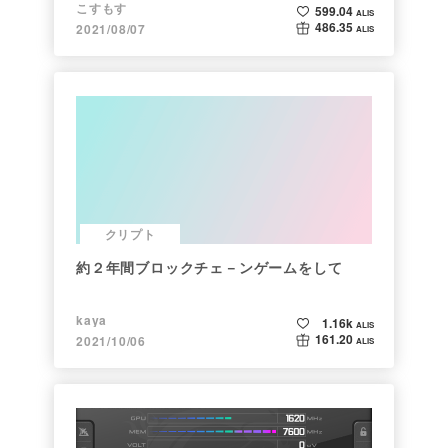
調べた
こすもす
599.04
ALIS
486.35
2021/08/07
ALIS
クリプト
約２年間ブロックチェ－ンゲームをして
kaya
1.16k
ALIS
161.20
2021/10/06
ALIS