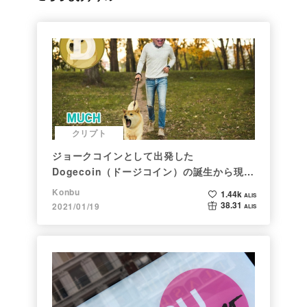
クリプト
ジョークコインとして出発した
Dogecoin（ドージコイン）の誕生から現在
まで。注目される非証券性🐶
Konbu
1.44k
ALIS
38.31
2021/01/19
ALIS