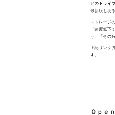
どのドライ
最新版もある
ストレージ
「速度低下
う、『その
上記リンク(
す。
Ｏｐｅ