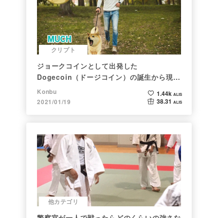
クリプト
ジョークコインとして出発した
Dogecoin（ドージコイン）の誕生から現在
まで。注目される非証券性🐶
Konbu
1.44k
ALIS
38.31
2021/01/19
ALIS
他カテゴリ
警察官が一人で戦ったらどのくらいの強さな