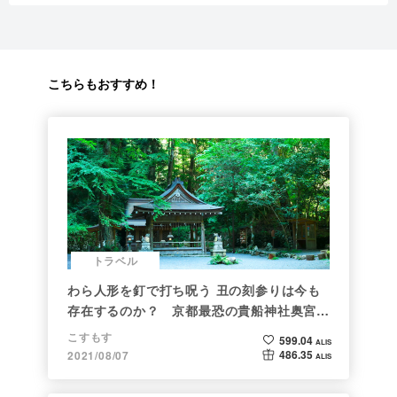
こちらもおすすめ！
トラベル
わら人形を釘で打ち呪う 丑の刻参りは今も
存在するのか？ 京都最恐の貴船神社奥宮を
調べた
こすもす
599.04
ALIS
486.35
2021/08/07
ALIS