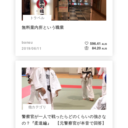
トラベル
無料案内所という職業
bansu
596.41
ALIS
84.20
2019/06/11
ALIS
他カテゴリ
警察官が一人で戦ったらどのくらいの強さな
の？『柔道編』 【元警察官が本音で回答】