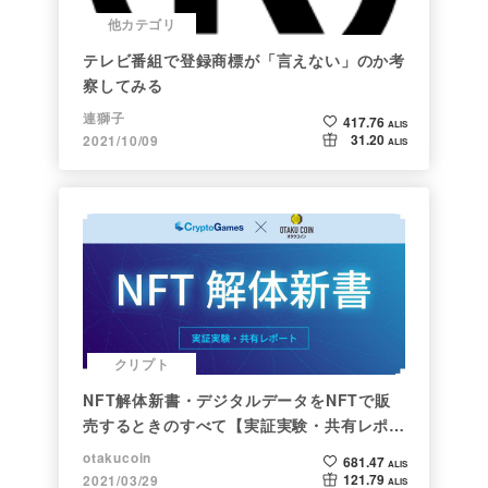
他カテゴリ
テレビ番組で登録商標が「言えない」のか考
察してみる
連獅子
417.76
ALIS
31.20
2021/10/09
ALIS
クリプト
NFT解体新書・デジタルデータをNFTで販
売するときのすべて【実証実験・共有レポー
ト】
otakucoin
681.47
ALIS
121.79
2021/03/29
ALIS