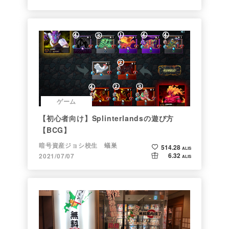
ゲーム
【初心者向け】Splinterlandsの遊び方
【BCG】
暗号資産ジョシ校生 蟻巣
514.28
ALIS
6.32
2021/07/07
ALIS