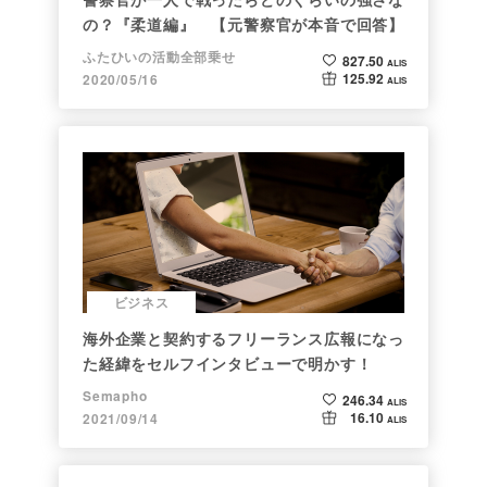
の？『柔道編』 【元警察官が本音で回答】
ふたひいの活動全部乗せ
827.50
ALIS
125.92
2020/05/16
ALIS
ビジネス
海外企業と契約するフリーランス広報になっ
た経緯をセルフインタビューで明かす！
Semapho
246.34
ALIS
16.10
2021/09/14
ALIS