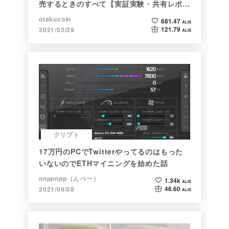
売するときのすべて【実証実験・共有レポー
ト】
otakucoin
681.47
ALIS
121.79
2021/03/29
ALIS
クリプト
17万円のPCでTwitterやってるのはもった
いないのでETHマイニングを始めた話
nnppnpp（んぺー）
1.34k
ALIS
46.60
2021/09/08
ALIS