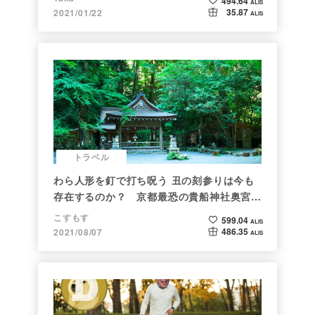
494.64
ALIS
35.87
2021/01/22
ALIS
トラベル
わら人形を釘で打ち呪う 丑の刻参りは今も
存在するのか？ 京都最恐の貴船神社奥宮を
調べた
こすもす
599.04
ALIS
486.35
2021/08/07
ALIS