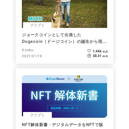
クリプト
ジョークコインとして出発した
Dogecoin（ドージコイン）の誕生から現在
まで。注目される非証券性🐶
Konbu
1.44k
ALIS
38.31
2021/01/19
ALIS
クリプト
NFT解体新書・デジタルデータをNFTで販