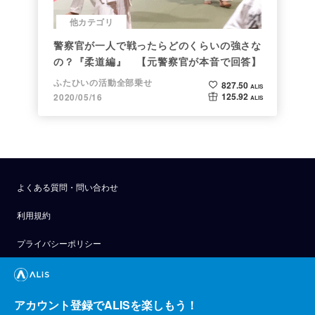
他カテゴリ
警察官が一人で戦ったらどのくらいの強さな
の？『柔道編』 【元警察官が本音で回答】
ふたひいの活動全部乗せ
827.50
ALIS
125.92
2020/05/16
ALIS
よくある質問・問い合わせ
利用規約
プライバシーポリシー
公式アナウンス
技術ブログ
アカウント登録でALISを楽しもう！