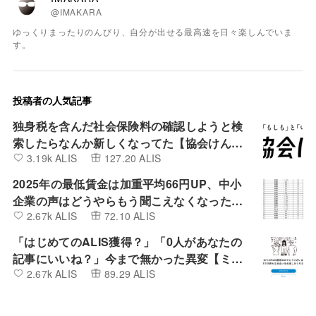
@IMAKARA
ゆっくりまったりのんびり、自分が出せる最高速を日々楽しんでいま
す。
投稿者の人気記事
独身税を含んだ社会保険料の確認しようと検
索したらなんか新しくなってた【協会けん
3.19k ALIS
127.20 ALIS
ぽ】
2025年の最低賃金は加重平均66円UP、中小
企業の声はどうやらもう聞こえなくなったよ
2.67k ALIS
72.10 ALIS
うです。
「はじめてのALIS獲得？」「0人があなたの
記事にいいね？」今まで無かった異変【ミン
2.67k ALIS
89.29 ALIS
カブIR】