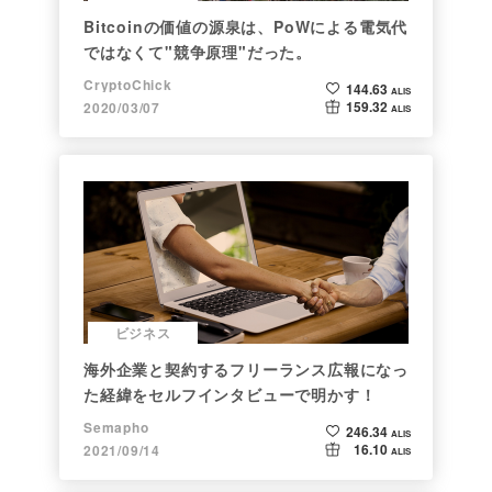
Bitcoinの価値の源泉は、PoWによる電気代
ではなくて"競争原理"だった。
CryptoChick
144.63
ALIS
159.32
2020/03/07
ALIS
ビジネス
海外企業と契約するフリーランス広報になっ
た経緯をセルフインタビューで明かす！
Semapho
246.34
ALIS
16.10
2021/09/14
ALIS